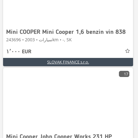
Mini COOPER Mini Cooper 1,6 benzin vin 838
سيارات • 2003 • 243696km • -, SK
١٬٠٠٠ EUR
SLOVAK FINANCE s.r.o.
17
Mini Cooper John Cooper Works 231 HP