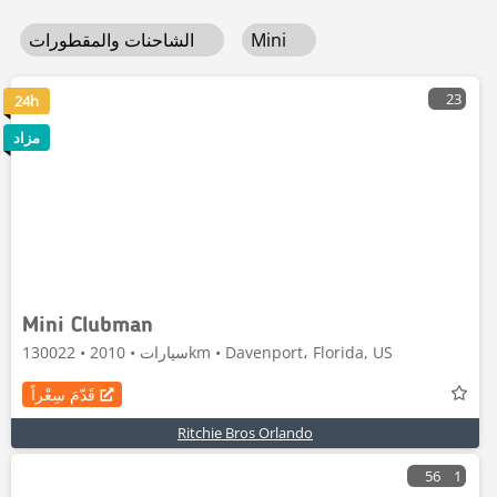
Mini
الشاحنات والمقطورات
23
24h
مزاد
Mini Clubman
سيارات • 2010 • 130022km • Davenport، Florida, US
قَدّمَ سِعْراً
Ritchie Bros Orlando
56
1