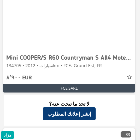
Mini COOPER/S R60 Countryman S All4 Moteur a revoir
سيارات • 2012 • 134705km • FCE، Grand Est, FR
٨٬٩٠٠ EUR
FCE SARL
لا تجد ما تبحث عنه؟
إنشر إعلانك المطلوب
33
مزاد