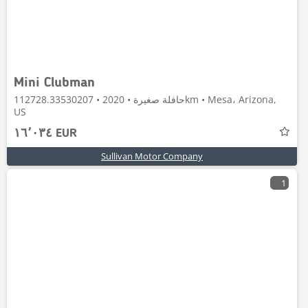
Mini Clubman
حافلة صغيرة • 2020 • 112728.33530207km • Mesa، Arizona,
US
١٦٬٠٣٤ EUR
Sullivan Motor Company
1