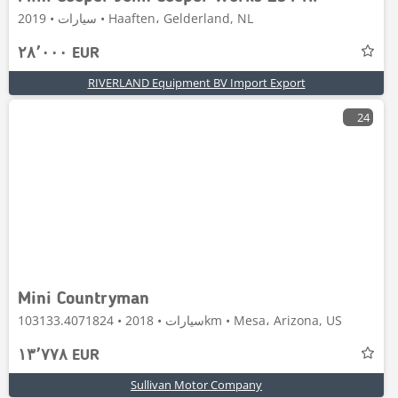
سيارات • 2019 • Haaften، Gelderland, NL
٢٨٬٠٠٠ EUR
RIVERLAND Equipment BV Import Export
24
Mini Countryman
سيارات • 2018 • 103133.4071824km • Mesa، Arizona, US
١٣٬٧٧٨ EUR
Sullivan Motor Company