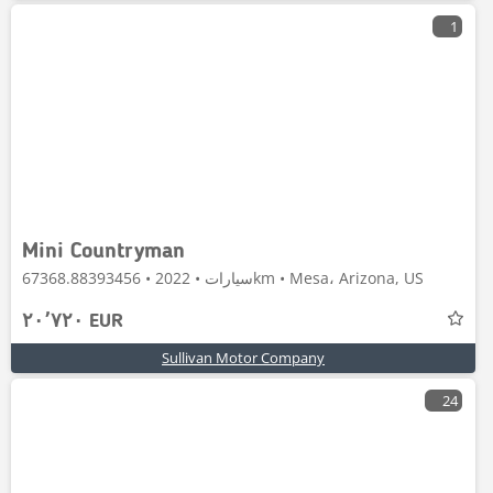
1
Mini Countryman
سيارات • 2022 • 67368.88393456km • Mesa، Arizona, US
٢٠٬٧٢٠ EUR
Sullivan Motor Company
24