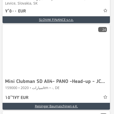
Levice, Slovakia, SK
٧٬٥٠٠ EUR
SLOVAK FINANCE s.r.o.
24
Mini Clubman SD All4- PANO -Head-up - JCW-Service neu
سيارات • 2020 • 159000km • -, DE
١٥٬٦٧٢ EUR
Reisinger Baumaschinen e.K.