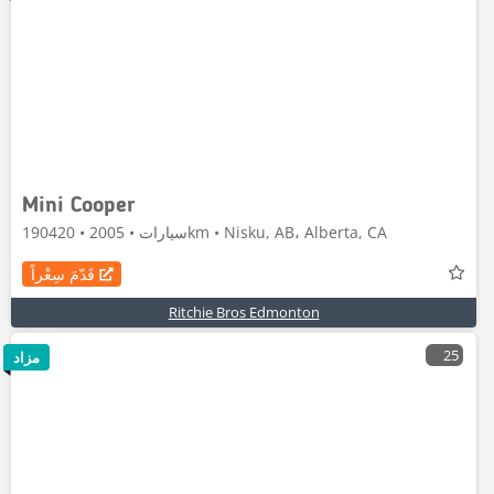
Mini Cooper
سيارات • 2005 • 190420km • Nisku, AB، Alberta, CA
قَدّمَ سِعْراً
Ritchie Bros Edmonton
25
مزاد