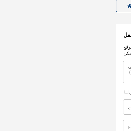
سفل
وقع