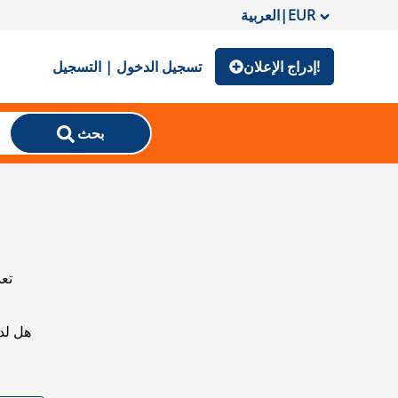
EUR
|
العربية
إدراج الإعلان!
تسجيل الدخول | التسجيل
بحث
تعذ
هل لد