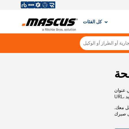
كل الفئات
حة
ي عنوان
صل معك.