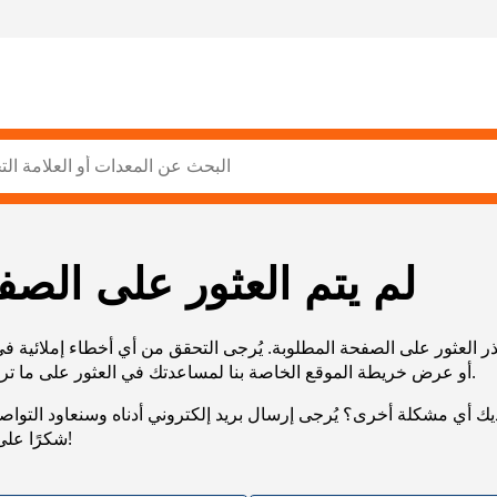
لم يتم العثور على الصف
ر العثور على الصفحة المطلوبة. يُرجى التحقق من أي أخطاء إملائية ف
URL، أو عرض خريطة الموقع الخاصة بنا لمساعدتك في العثور على ما تريد.
يك أي مشكلة أخرى؟ يُرجى إرسال بريد إلكتروني أدناه وسنعاود التوا
شكرًا على صبرك!