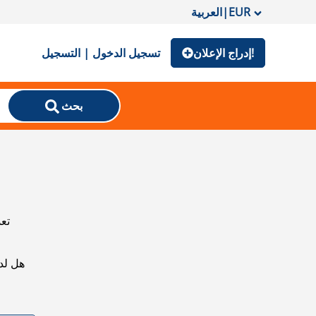
EUR
|
العربية
إدراج الإعلان!
تسجيل الدخول | التسجيل
بحث
تعذ
هل لد