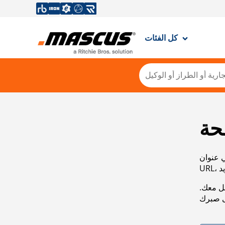
كل الفئات
حة
ي عنوان
صل معك.