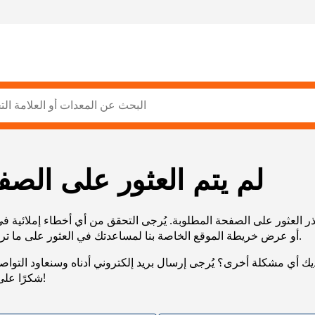
لم يتم العثور على الصف
ر العثور على الصفحة المطلوبة. يُرجى التحقق من أي أخطاء إملائية ف
URL، أو عرض خريطة الموقع الخاصة بنا لمساعدتك في العثور على ما تريد.
يك أي مشكلة أخرى؟ يُرجى إرسال بريد إلكتروني أدناه وسنعاود التوا
شكرًا على صبرك!