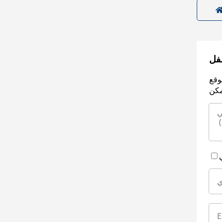
سفل
وقع