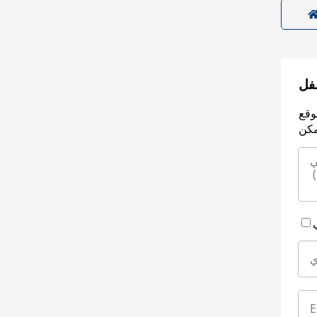
سفل
وقع