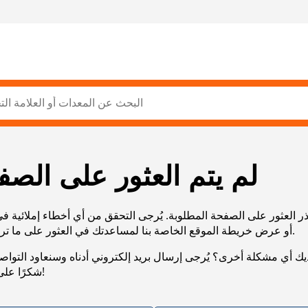
لم يتم العثور على الصف
ر العثور على الصفحة المطلوبة. يُرجى التحقق من أي أخطاء إملائية ف
URL، أو عرض خريطة الموقع الخاصة بنا لمساعدتك في العثور على ما تريد.
يك أي مشكلة أخرى؟ يُرجى إرسال بريد إلكتروني أدناه وسنعاود التوا
شكرًا على صبرك!