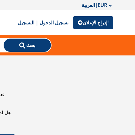
EUR
|
العربية
إدراج الإعلان!
تسجيل الدخول | التسجيل
بحث
تعذ
هل لد