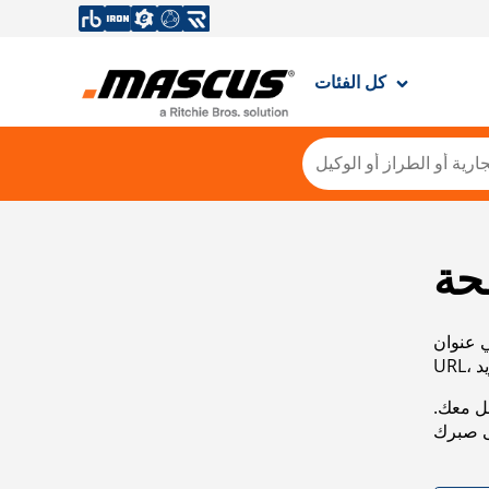
كل الفئات
حة
ي عنوان
صل معك.