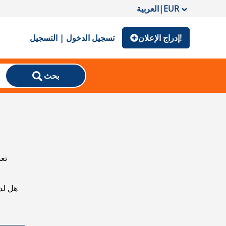
EUR
|
العربية
إدراج الإعلان!
تسجيل الدخول | التسجيل
بحث
تعذ
هل لد