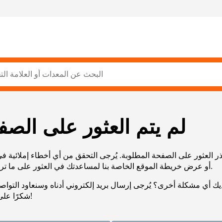
لم يتم العثور على الصف
ر العثور على الصفحة المطلوبة. يُرجى التحقق من أي أخطاء إملائية ف
URL، أو عرض خريطة الموقع الخاصة بنا لمساعدتك في العثور على ما تريد.
يك أي مشكلة أخرى؟ يُرجى إرسال بريد إلكتروني أدناه وسنعاود التوا
شكرًا على صبرك!