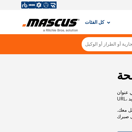
كل الفئات
حة
ي عنوان
صل معك.