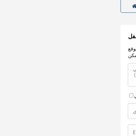
سفل
وقع