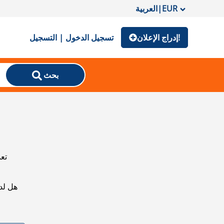
EUR
|
العربية
إدراج الإعلان!
تسجيل الدخول | التسجيل
بحث
تعذ
هل لد