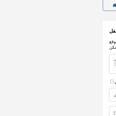
سفل
وقع