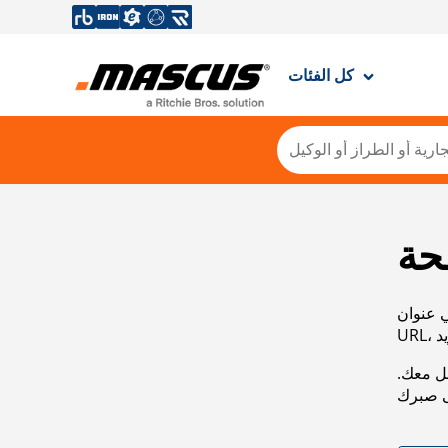
كل الفئات
حة
ي عنوان
صل معك.