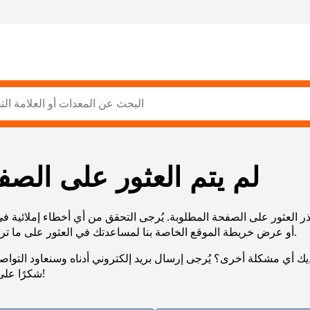
لم يتم العثور على الصف
ر العثور على الصفحة المطلوبة. يُرجى التحقق من أي أخطاء إملائية ف
URL، أو عرض خريطة الموقع الخاصة بنا لمساعدتك في العثور على ما تريد.
يك أي مشكلة أخرى؟ يُرجى إرسال بريد إلكتروني أدناه وسنعاود التوا
شكرًا على صبرك!