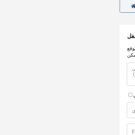
سفل
وقع