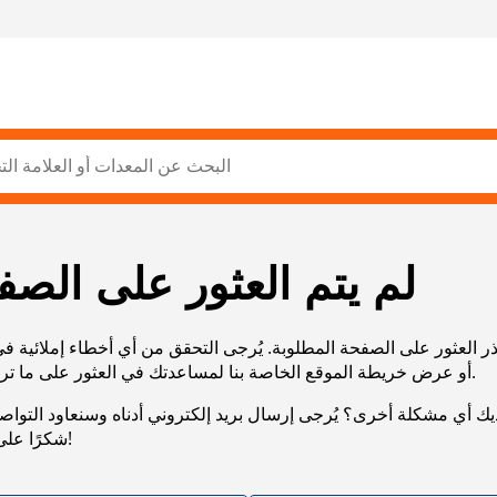
لم يتم العثور على الصف
ر العثور على الصفحة المطلوبة. يُرجى التحقق من أي أخطاء إملائية ف
URL، أو عرض خريطة الموقع الخاصة بنا لمساعدتك في العثور على ما تريد.
يك أي مشكلة أخرى؟ يُرجى إرسال بريد إلكتروني أدناه وسنعاود التوا
شكرًا على صبرك!