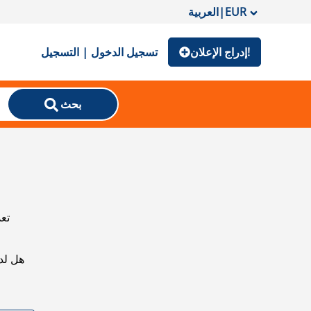
EUR
|
العربية
إدراج الإعلان!
تسجيل الدخول | التسجيل
بحث
تعذ
هل لد