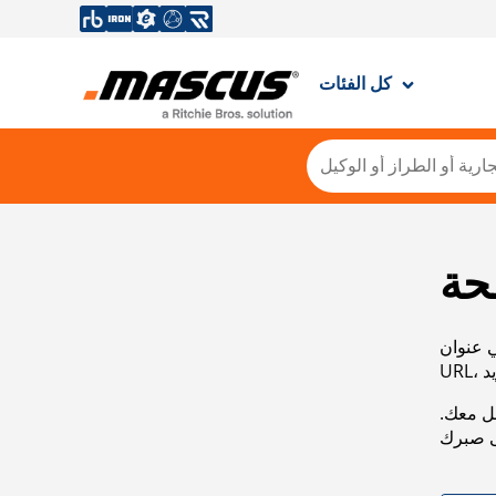
كل الفئات
حة
ي عنوان
صل معك.