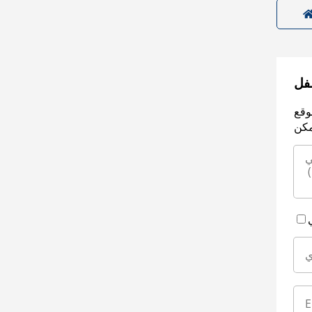
سفل
وقع