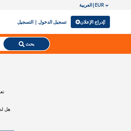
EUR
|
العربية
إدراج الإعلان!
تسجيل الدخول | التسجيل
بحث
تعذ
هل لد