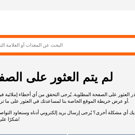
لم يتم العثور على الصف
ر العثور على الصفحة المطلوبة. يُرجى التحقق من أي أخطاء إملائية ف
URL، أو عرض خريطة الموقع الخاصة بنا لمساعدتك في العثور على ما تريد.
يك أي مشكلة أخرى؟ يُرجى إرسال بريد إلكتروني أدناه وسنعاود التوا
شكرًا على صبرك!