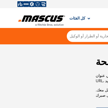
كل الفئات
حة
ي عنوان
صل معك.