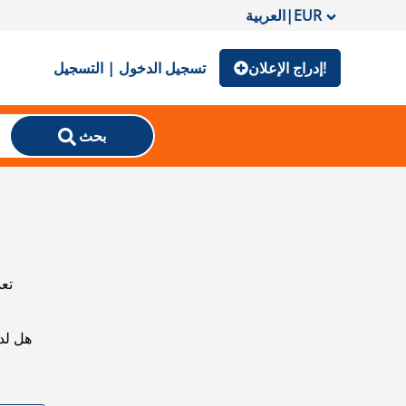
EUR
|
العربية
إدراج الإعلان!
تسجيل الدخول | التسجيل
بحث
تعذ
هل لد