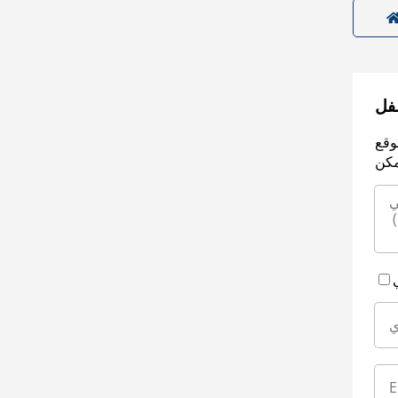
سفل
وقع