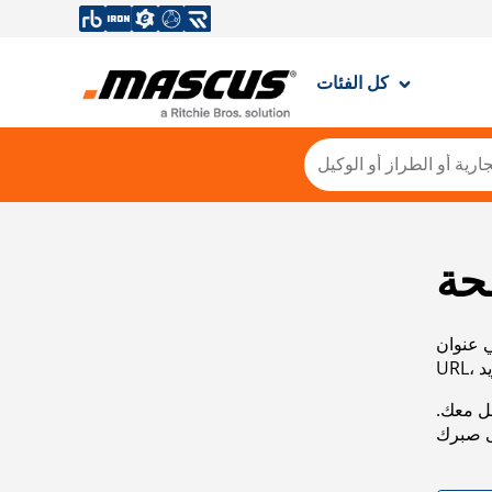
كل الفئات
حة
ي عنوان
صل معك.