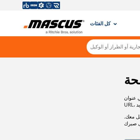
كل الفئات
حة
ي عنوان
صل معك.