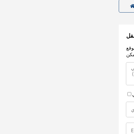
سفل
وقع