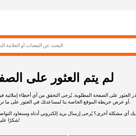
لم يتم العثور على الصف
ر العثور على الصفحة المطلوبة. يُرجى التحقق من أي أخطاء إملائية ف
URL، أو عرض خريطة الموقع الخاصة بنا لمساعدتك في العثور على ما تريد.
يك أي مشكلة أخرى؟ يُرجى إرسال بريد إلكتروني أدناه وسنعاود التوا
شكرًا على صبرك!