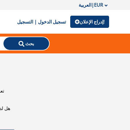
EUR
|
العربية
إدراج الإعلان!
تسجيل الدخول | التسجيل
بحث
تعذ
هل لد