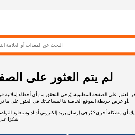
لم يتم العثور على الصف
ر العثور على الصفحة المطلوبة. يُرجى التحقق من أي أخطاء إملائية ف
URL، أو عرض خريطة الموقع الخاصة بنا لمساعدتك في العثور على ما تريد.
يك أي مشكلة أخرى؟ يُرجى إرسال بريد إلكتروني أدناه وسنعاود التوا
شكرًا على صبرك!