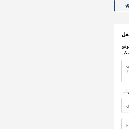
سفل
وقع