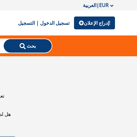
EUR
|
العربية
إدراج الإعلان!
تسجيل الدخول | التسجيل
بحث
تعذ
هل لد