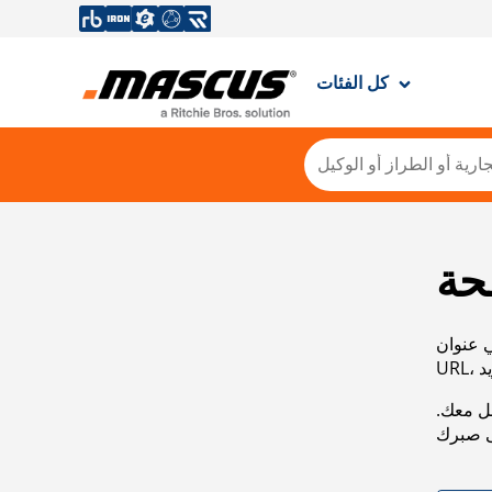
كل الفئات
حة
ي عنوان
صل معك.