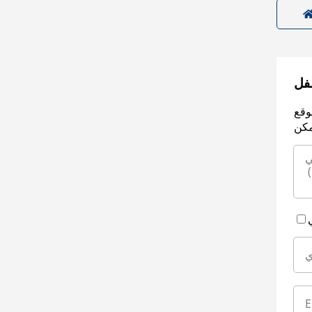
سفل
وقع