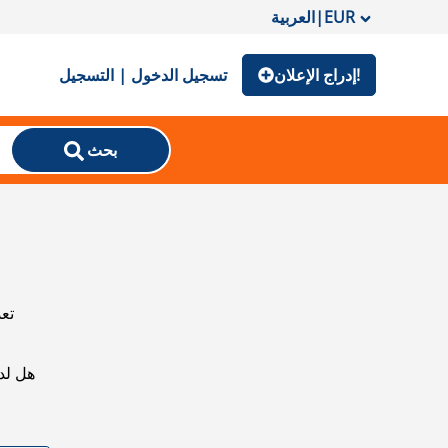
EUR
|
العربية
إدراج الإعلان!
تسجيل الدخول | التسجيل
بحث
تعذ
هل لد