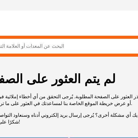
لم يتم العثور على الصف
ر العثور على الصفحة المطلوبة. يُرجى التحقق من أي أخطاء إملائية ف
URL، أو عرض خريطة الموقع الخاصة بنا لمساعدتك في العثور على ما تريد.
يك أي مشكلة أخرى؟ يُرجى إرسال بريد إلكتروني أدناه وسنعاود التوا
شكرًا على صبرك!