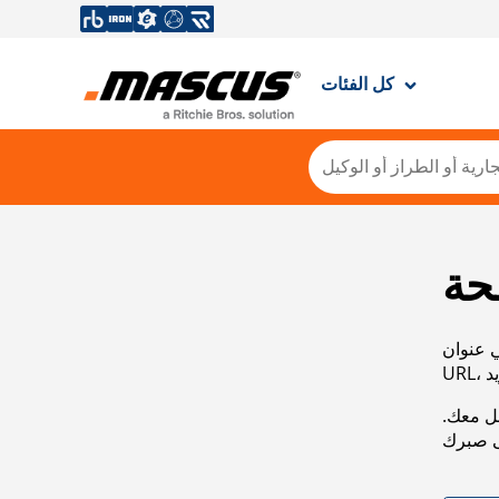
كل الفئات
حة
ي عنوان
صل معك.