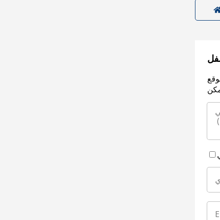
سفل
وقع