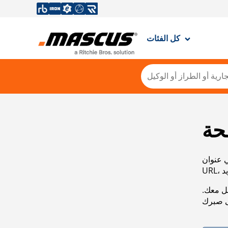
كل الفئات
حة
ي عنوان
صل معك.