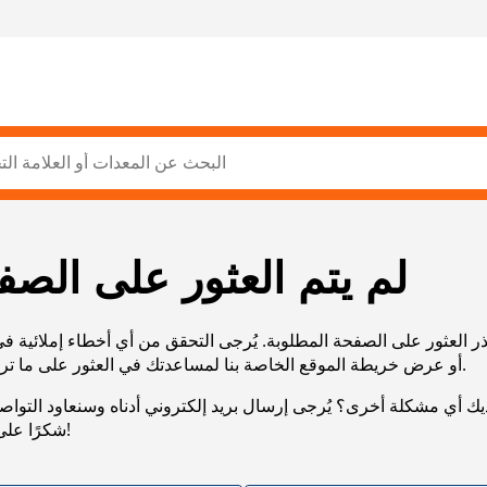
لم يتم العثور على الصف
ر العثور على الصفحة المطلوبة. يُرجى التحقق من أي أخطاء إملائية ف
URL، أو عرض خريطة الموقع الخاصة بنا لمساعدتك في العثور على ما تريد.
يك أي مشكلة أخرى؟ يُرجى إرسال بريد إلكتروني أدناه وسنعاود التوا
شكرًا على صبرك!