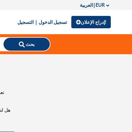
EUR
|
العربية
إدراج الإعلان!
تسجيل الدخول | التسجيل
بحث
تعذ
هل لد