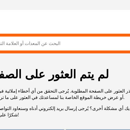
لم يتم العثور على الصف
ر العثور على الصفحة المطلوبة. يُرجى التحقق من أي أخطاء إملائية ف
URL، أو عرض خريطة الموقع الخاصة بنا لمساعدتك في العثور على ما تريد.
يك أي مشكلة أخرى؟ يُرجى إرسال بريد إلكتروني أدناه وسنعاود التوا
شكرًا على صبرك!