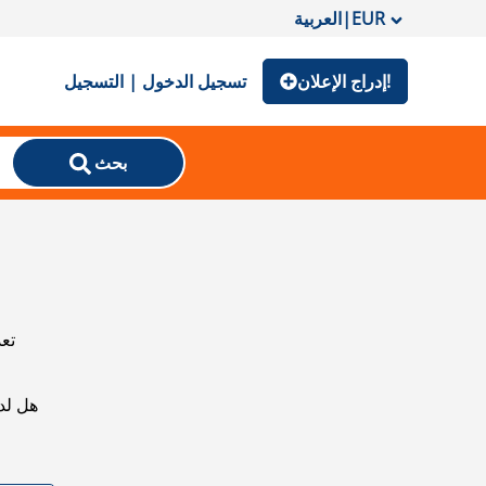
EUR
|
العربية
إدراج الإعلان!
تسجيل الدخول | التسجيل
بحث
تعذ
هل لد