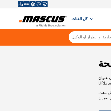
كل الفئات
حة
ي عنوان
صل معك.