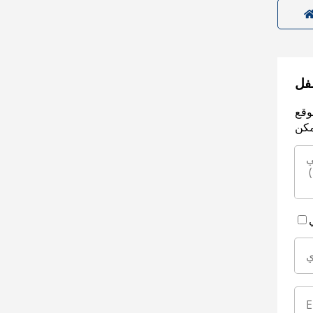
سفل
وقع