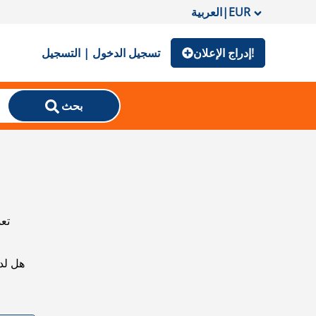
EUR
|
العربية
إدراج الإعلان!
تسجيل الدخول | التسجيل
بحث
تعذ
هل لد