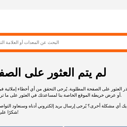
لم يتم العثور على الصف
ر العثور على الصفحة المطلوبة. يُرجى التحقق من أي أخطاء إملائية ف
URL، أو عرض خريطة الموقع الخاصة بنا لمساعدتك في العثور على ما تريد.
يك أي مشكلة أخرى؟ يُرجى إرسال بريد إلكتروني أدناه وسنعاود التوا
شكرًا على صبرك!