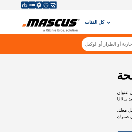
كل الفئات
حة
ي عنوان
صل معك.