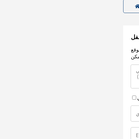
سفل
وقع