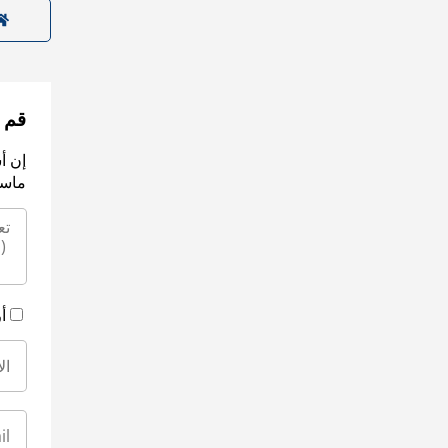
قم ب
إن أ
ماسك
أ