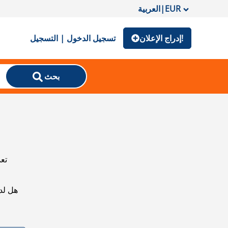
EUR
|
العربية
إدراج الإعلان!
تسجيل الدخول | التسجيل
بحث
تعذ
هل لد