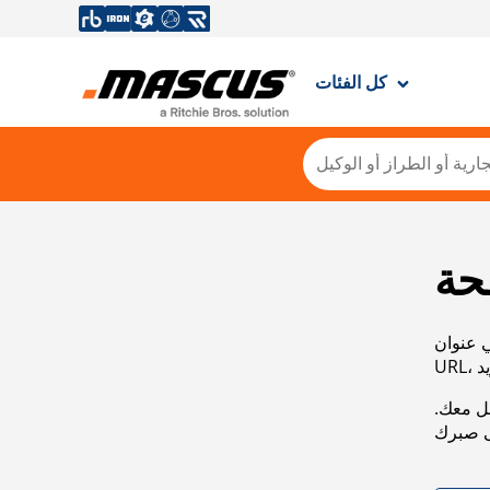
كل الفئات
حة
ي عنوان
صل معك.