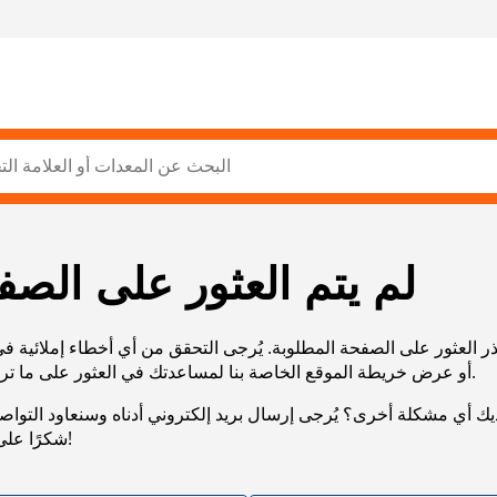
لم يتم العثور على الصف
ر العثور على الصفحة المطلوبة. يُرجى التحقق من أي أخطاء إملائية ف
URL، أو عرض خريطة الموقع الخاصة بنا لمساعدتك في العثور على ما تريد.
يك أي مشكلة أخرى؟ يُرجى إرسال بريد إلكتروني أدناه وسنعاود التوا
شكرًا على صبرك!