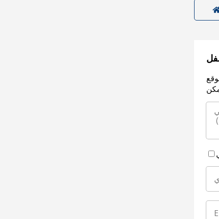
سفل
وقع