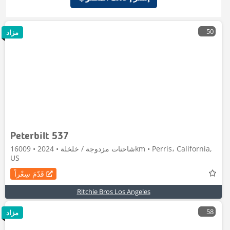
50
مزاد
Peterbilt 537
شاحنات مزدوجة / خلخلة • 2024 • 16009km • Perris، California,
US
قَدّمَ سِعْراً
Ritchie Bros Los Angeles
58
مزاد