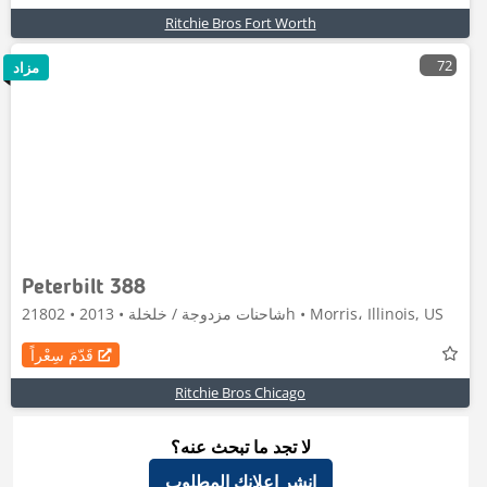
Ritchie Bros Fort Worth
72
مزاد
Peterbilt 388
شاحنات مزدوجة / خلخلة • 2013 • 21802h • Morris، Illinois, US
قَدّمَ سِعْراً
Ritchie Bros Chicago
لا تجد ما تبحث عنه؟
إنشر إعلانك المطلوب