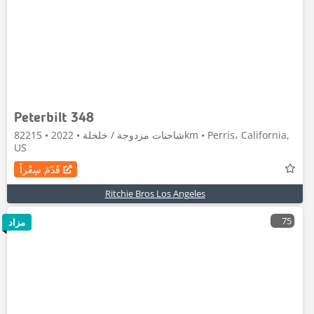
Peterbilt 348
شاحنات مزدوجة / خلخلة • 2022 • 82215km • Perris، California,
US
قَدّمَ سِعْراً
Ritchie Bros Los Angeles
75
مزاد