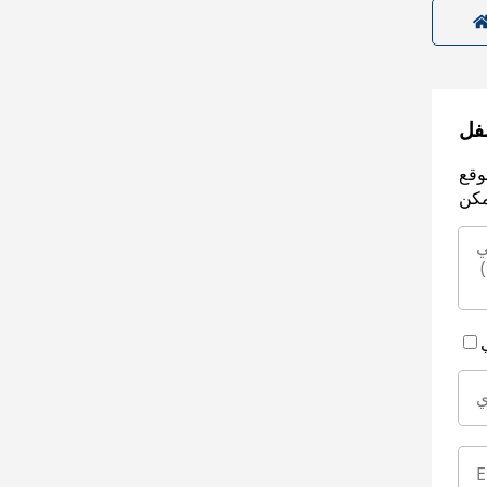
سفل
وقع