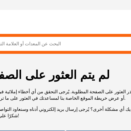
لم يتم العثور على الصف
ر العثور على الصفحة المطلوبة. يُرجى التحقق من أي أخطاء إملائية ف
URL، أو عرض خريطة الموقع الخاصة بنا لمساعدتك في العثور على ما تريد.
يك أي مشكلة أخرى؟ يُرجى إرسال بريد إلكتروني أدناه وسنعاود التوا
شكرًا على صبرك!