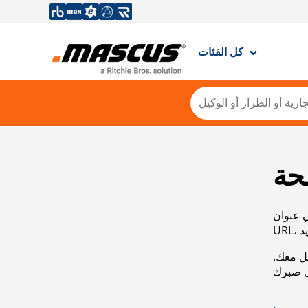
كل الفئات
حة
ي عنوان
صل معك.