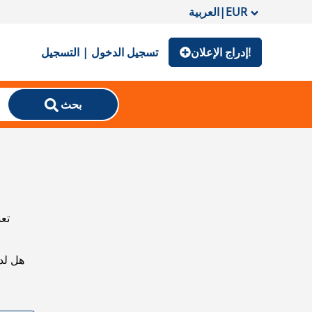
EUR
|
العربية
إدراج الإعلان!
تسجيل الدخول | التسجيل
بحث
تعذ
هل لد