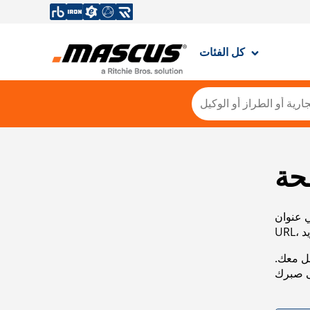
كل الفئات
حة
ي عنوان
صل معك.