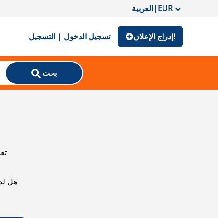
EUR
|
العربية
إدراج الإعلان!
تسجيل الدخول | التسجيل
بحث
تعذ
هل لد