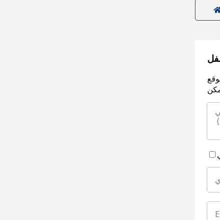
سفل
وقع