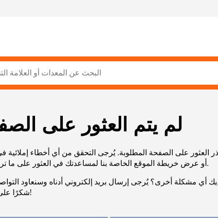
لم يتم العثور على الصف
ر العثور على الصفحة المطلوبة. يُرجى التحقق من أي أخطاء إملائية ف
URL، أو عرض خريطة الموقع الخاصة بنا لمساعدتك في العثور على ما تريد.
يك أي مشكلة أخرى؟ يُرجى إرسال بريد إلكتروني أدناه وسنعاود التوا
شكرًا على صبرك!