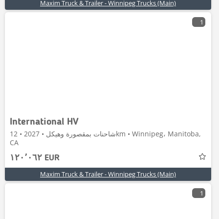
Maxim Truck & Trailer - Winnipeg Trucks (Main)
1
International HV
شاحنات بمقصورة وهيكل • 2027 • 12km • Winnipeg، Manitoba,
CA
١٢٠٬٠٦٢ EUR
Maxim Truck & Trailer - Winnipeg Trucks (Main)
1