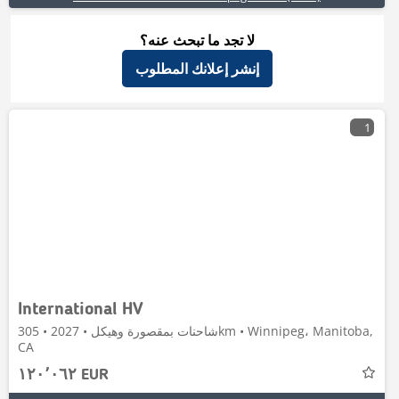
لا تجد ما تبحث عنه؟
إنشر إعلانك المطلوب
1
International HV
شاحنات بمقصورة وهيكل • 2027 • 305km • Winnipeg، Manitoba,
CA
١٢٠٬٠٦٢ EUR