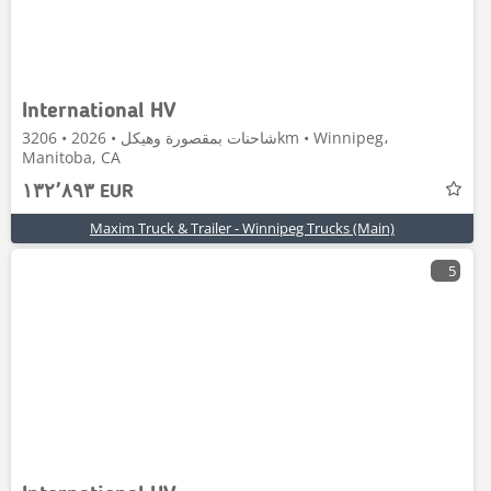
International HV
شاحنات بمقصورة وهيكل • 2026 • 3206km • Winnipeg،
Manitoba, CA
١٣٢٬٨٩٣ EUR
Maxim Truck & Trailer - Winnipeg Trucks (Main)
5