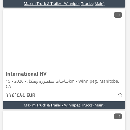
Maxim Truck & Trailer - Winnipeg Trucks (Main)
1
International HV
شاحنات بمقصورة وهيكل • 2026 • 15km • Winnipeg، Manitoba,
CA
١١٤٬٤٨٤ EUR
Maxim Truck & Trailer - Winnipeg Trucks (Main)
1