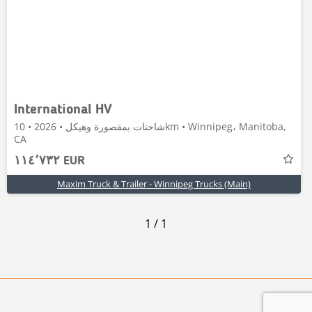
International HV
شاحنات بمقصورة وهيكل • 2026 • 10km • Winnipeg، Manitoba,
CA
١١٤٬٧٣٢ EUR
Maxim Truck & Trailer - Winnipeg Trucks (Main)
1
/
1