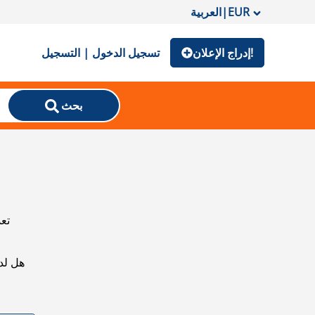
EUR
|
العربية
إدراج الإعلان!
تسجيل الدخول | التسجيل
بحث
تعذ
هل لد