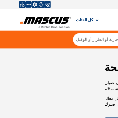
كل الفئات
حة
ي عنوان
صل معك.