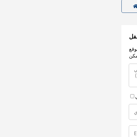
سفل
وقع