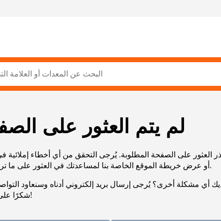
لم يتم العثور على الصف
ر العثور على الصفحة المطلوبة. يُرجى التحقق من أي أخطاء إملائية ف
URL، أو عرض خريطة الموقع الخاصة بنا لمساعدتك في العثور على ما تريد.
يك أي مشكلة أخرى؟ يُرجى إرسال بريد إلكتروني أدناه وسنعاود التوا
شكرًا على صبرك!