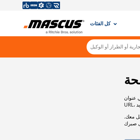
كل الفئات
حة
ي عنوان
صل معك.