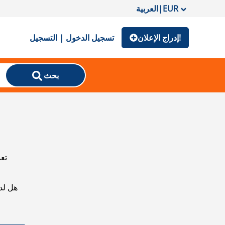
EUR
|
العربية
إدراج الإعلان!
تسجيل الدخول | التسجيل
بحث
تعذ
هل لد