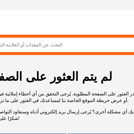
لم يتم العثور على الصف
ر العثور على الصفحة المطلوبة. يُرجى التحقق من أي أخطاء إملائية ف
URL، أو عرض خريطة الموقع الخاصة بنا لمساعدتك في العثور على ما تريد.
يك أي مشكلة أخرى؟ يُرجى إرسال بريد إلكتروني أدناه وسنعاود التوا
شكرًا على صبرك!