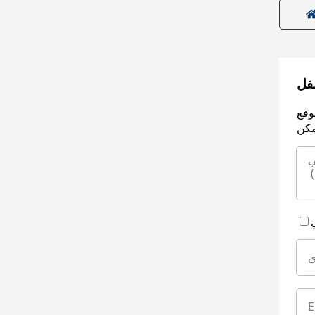
سفل
وقع