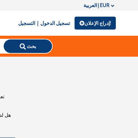
EUR
|
العربية
إدراج الإعلان!
تسجيل الدخول | التسجيل
بحث
تعذ
هل لد