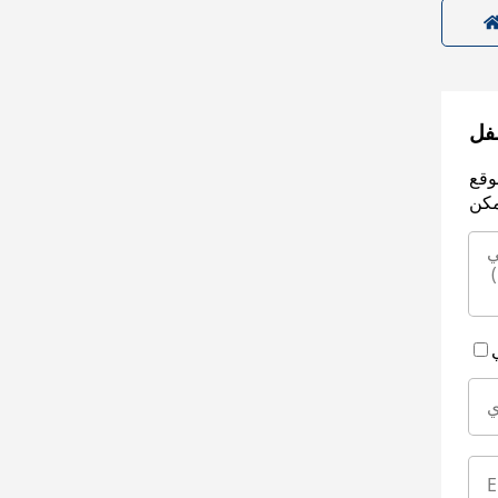
سفل
وقع