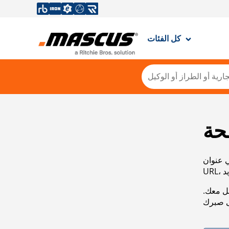
كل الفئات
حة
ي عنوان
صل معك.