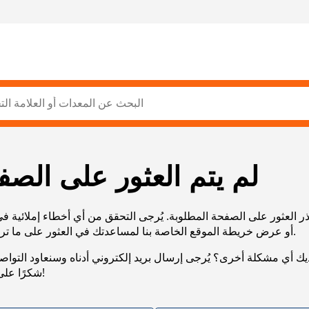
لم يتم العثور على الصف
ر العثور على الصفحة المطلوبة. يُرجى التحقق من أي أخطاء إملائية ف
URL، أو عرض خريطة الموقع الخاصة بنا لمساعدتك في العثور على ما تريد.
يك أي مشكلة أخرى؟ يُرجى إرسال بريد إلكتروني أدناه وسنعاود التوا
شكرًا على صبرك!