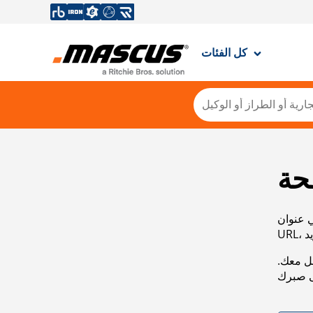
كل الفئات
حة
ي عنوان
صل معك.