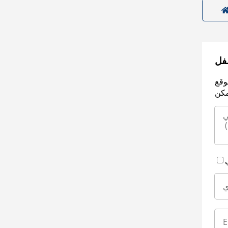
سفل
وقع