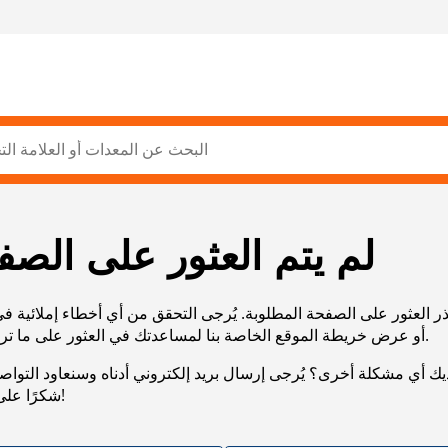
لم يتم العثور على الصف
ر العثور على الصفحة المطلوبة. يُرجى التحقق من أي أخطاء إملائية ف
URL، أو عرض خريطة الموقع الخاصة بنا لمساعدتك في العثور على ما تريد.
يك أي مشكلة أخرى؟ يُرجى إرسال بريد إلكتروني أدناه وسنعاود التوا
شكرًا على صبرك!