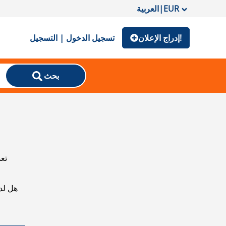
EUR
|
العربية
إدراج الإعلان!
تسجيل الدخول | التسجيل
بحث
تعذ
هل لد