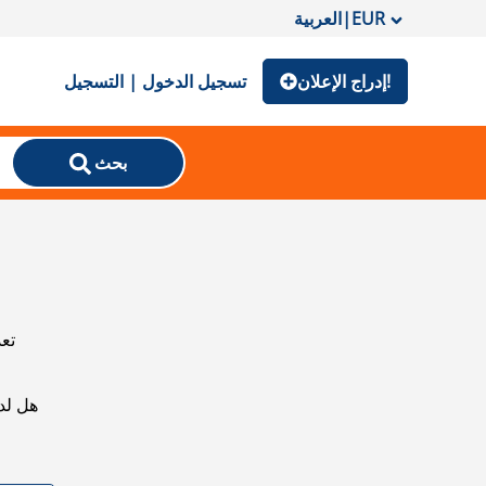
EUR
|
العربية
إدراج الإعلان!
تسجيل الدخول | التسجيل
بحث
تعذ
هل لد