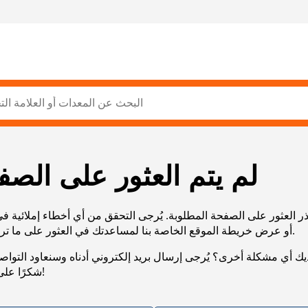
لم يتم العثور على الصف
ر العثور على الصفحة المطلوبة. يُرجى التحقق من أي أخطاء إملائية ف
URL، أو عرض خريطة الموقع الخاصة بنا لمساعدتك في العثور على ما تريد.
يك أي مشكلة أخرى؟ يُرجى إرسال بريد إلكتروني أدناه وسنعاود التوا
شكرًا على صبرك!