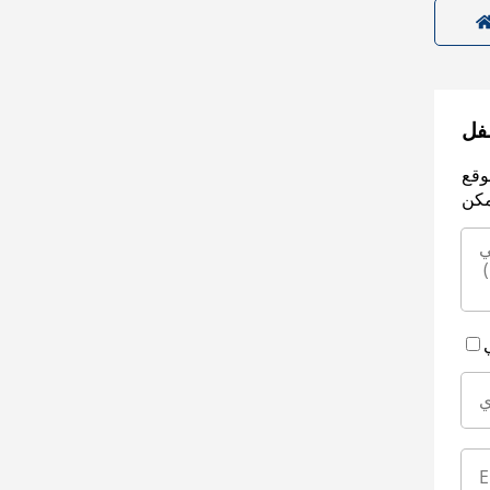
سفل
وقع