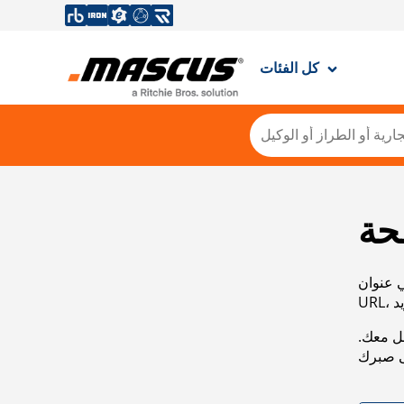
كل الفئات
حة
ي عنوان
صل معك.