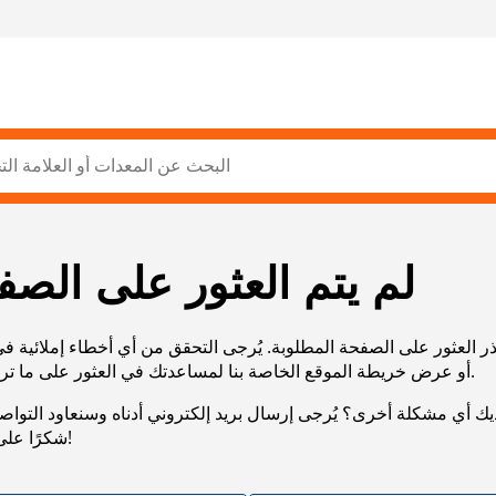
لم يتم العثور على الصف
ر العثور على الصفحة المطلوبة. يُرجى التحقق من أي أخطاء إملائية ف
URL، أو عرض خريطة الموقع الخاصة بنا لمساعدتك في العثور على ما تريد.
يك أي مشكلة أخرى؟ يُرجى إرسال بريد إلكتروني أدناه وسنعاود التوا
شكرًا على صبرك!