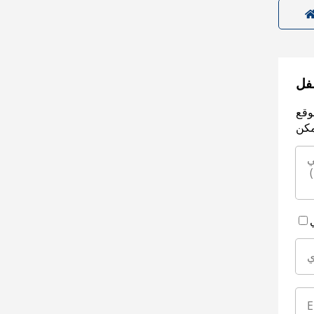
سفل
وقع