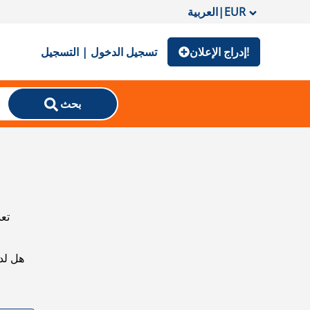
EUR
|
العربية
إدراج الإعلان!
تسجيل الدخول | التسجيل
بحث
تعذ
هل لد