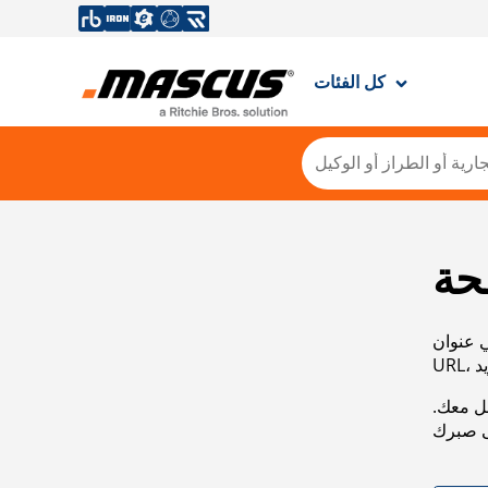
كل الفئات
حة
ي عنوان
صل معك.