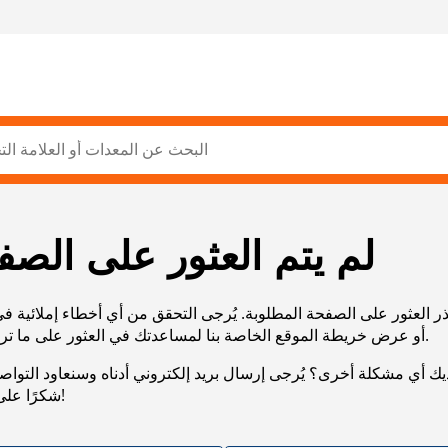
لم يتم العثور على الصف
ر العثور على الصفحة المطلوبة. يُرجى التحقق من أي أخطاء إملائية ف
URL، أو عرض خريطة الموقع الخاصة بنا لمساعدتك في العثور على ما تريد.
يك أي مشكلة أخرى؟ يُرجى إرسال بريد إلكتروني أدناه وسنعاود التوا
شكرًا على صبرك!