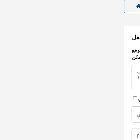
سفل
وقع