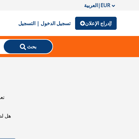
EUR
|
العربية
إدراج الإعلان!
تسجيل الدخول | التسجيل
بحث
تعذ
هل لد