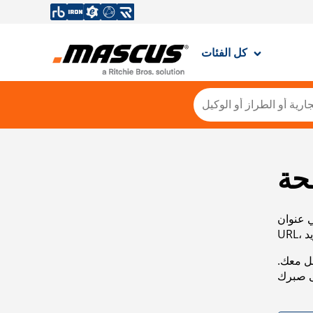
كل الفئات
حة
ي عنوان
صل معك.