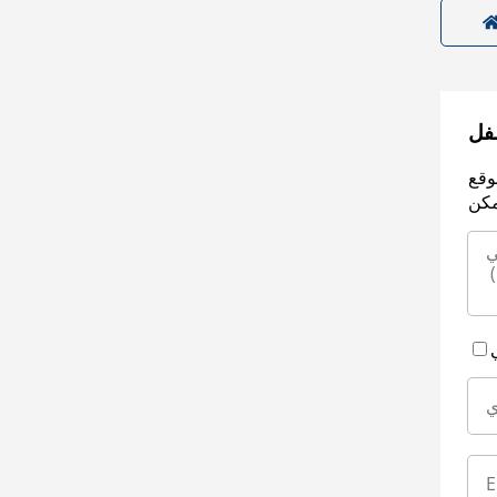
سفل
وقع