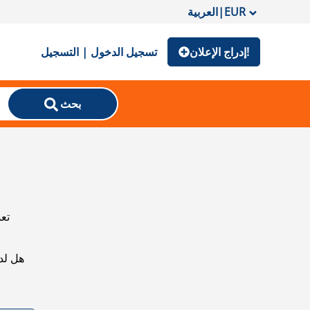
EUR
|
العربية
إدراج الإعلان!
تسجيل الدخول | التسجيل
بحث
تعذ
هل لد