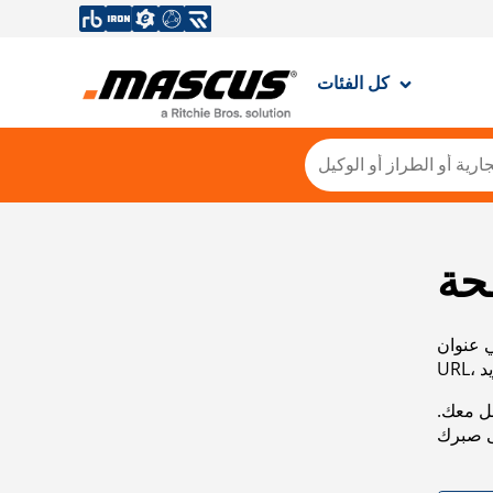
كل الفئات
حة
ي عنوان
صل معك.