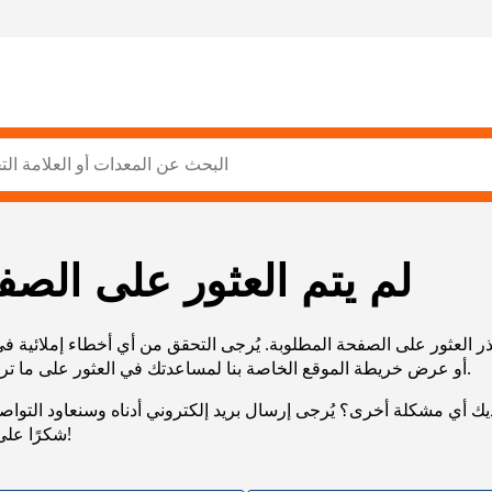
لم يتم العثور على الصف
ر العثور على الصفحة المطلوبة. يُرجى التحقق من أي أخطاء إملائية ف
URL، أو عرض خريطة الموقع الخاصة بنا لمساعدتك في العثور على ما تريد.
يك أي مشكلة أخرى؟ يُرجى إرسال بريد إلكتروني أدناه وسنعاود التوا
شكرًا على صبرك!