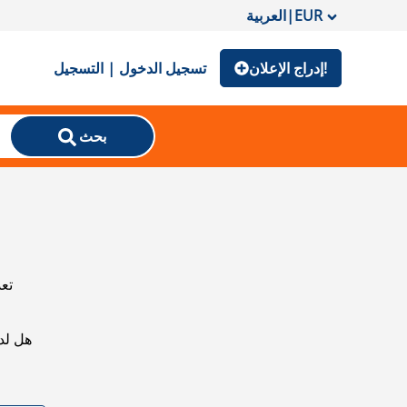
EUR
|
العربية
إدراج الإعلان!
تسجيل الدخول | التسجيل
بحث
تعذ
هل لد