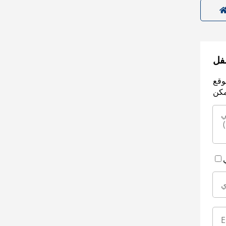
سفل
وقع