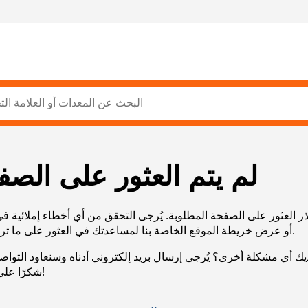
لم يتم العثور على الصف
ر العثور على الصفحة المطلوبة. يُرجى التحقق من أي أخطاء إملائية ف
URL، أو عرض خريطة الموقع الخاصة بنا لمساعدتك في العثور على ما تريد.
يك أي مشكلة أخرى؟ يُرجى إرسال بريد إلكتروني أدناه وسنعاود التوا
شكرًا على صبرك!