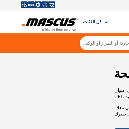
كل الفئات
حة
ي عنوان
صل معك.