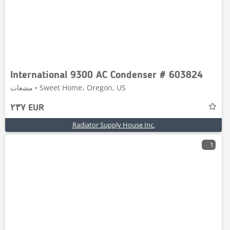
International 9300 AC Condenser # 603824
مشعات • Sweet Home، Oregon, US
٢٣٧ EUR
Radiator Supply House Inc.
1