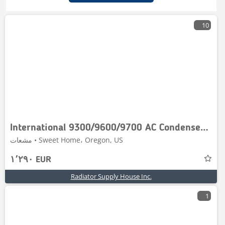
10
International 9300/9600/9700 AC Condenser # 603810
مشعات • Sweet Home، Oregon, US
١٬٢٩٠ EUR
Radiator Supply House Inc.
1