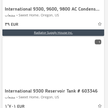
International 9300, 9600, 9800 AC Condenser # 603817
مشعات • Sweet Home، Oregon, US
٣٩ EUR
Radiator Supply House Inc.
1
International 9300 Reservoir Tank # 603346
مشعات • Sweet Home، Oregon, US
١٬٧٠١ EUR