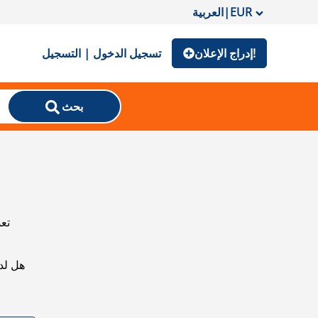
EUR
|
العربية
إدراج الإعلان!
تسجيل الدخول | التسجيل
بحث
تعذ
هل لد