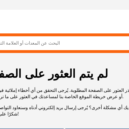
لم يتم العثور على الصف
ر العثور على الصفحة المطلوبة. يُرجى التحقق من أي أخطاء إملائية ف
URL، أو عرض خريطة الموقع الخاصة بنا لمساعدتك في العثور على ما تريد.
يك أي مشكلة أخرى؟ يُرجى إرسال بريد إلكتروني أدناه وسنعاود التوا
شكرًا على صبرك!