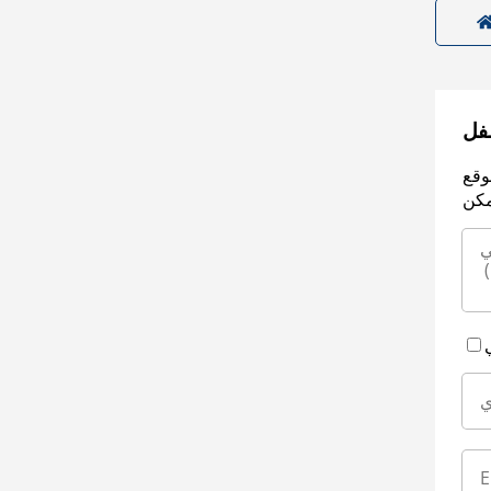
سفل
وقع