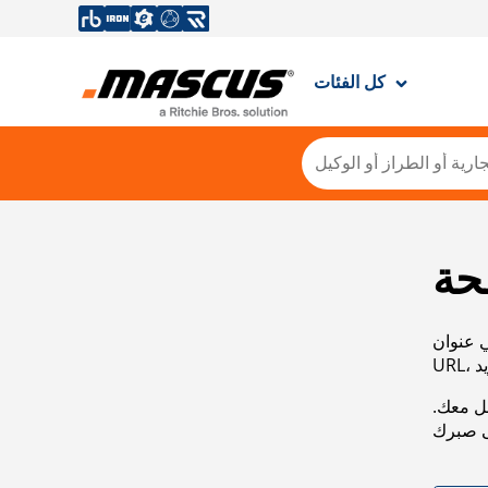
كل الفئات
حة
ي عنوان
صل معك.