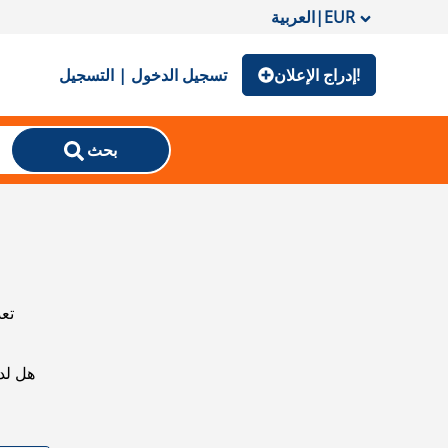
EUR
|
العربية
إدراج الإعلان!
تسجيل الدخول | التسجيل
بحث
تعذ
هل لد