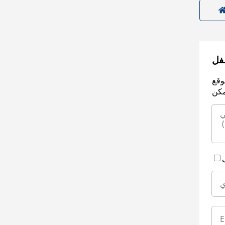
سفل
وقع