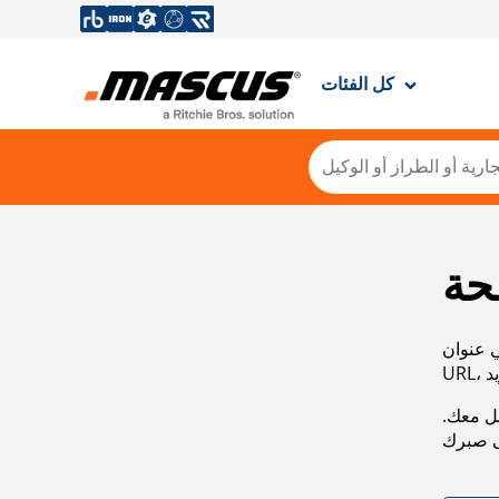
كل الفئات
حة
ي عنوان
صل معك.