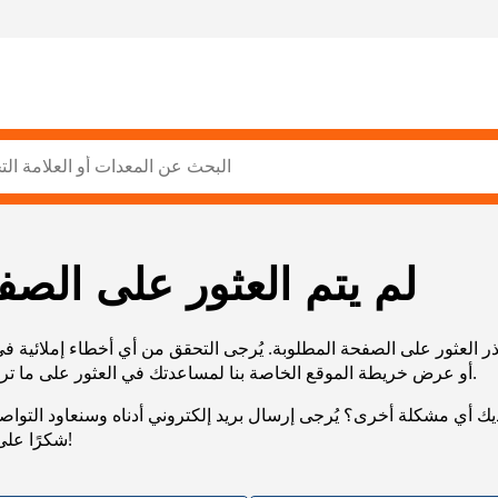
لم يتم العثور على الصف
ر العثور على الصفحة المطلوبة. يُرجى التحقق من أي أخطاء إملائية ف
URL، أو عرض خريطة الموقع الخاصة بنا لمساعدتك في العثور على ما تريد.
يك أي مشكلة أخرى؟ يُرجى إرسال بريد إلكتروني أدناه وسنعاود التوا
شكرًا على صبرك!