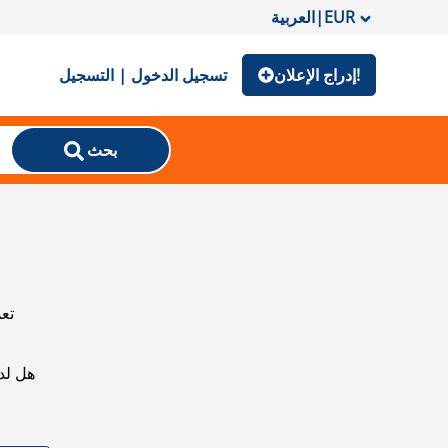
EUR
|
العربية
إدراج الإعلان!
تسجيل الدخول | التسجيل
بحث
تعذ
هل لد