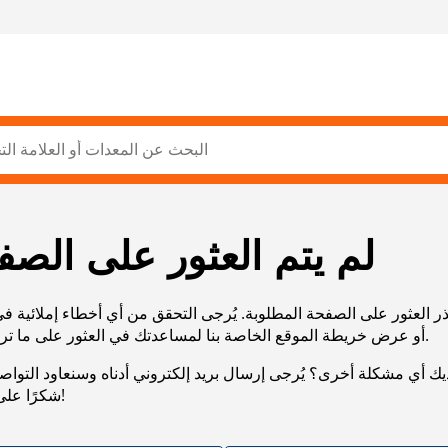
لم يتم العثور على الصف
ر العثور على الصفحة المطلوبة. يُرجى التحقق من أي أخطاء إملائية ف
URL، أو عرض خريطة الموقع الخاصة بنا لمساعدتك في العثور على ما تريد.
يك أي مشكلة أخرى؟ يُرجى إرسال بريد إلكتروني أدناه وسنعاود التوا
شكرًا على صبرك!