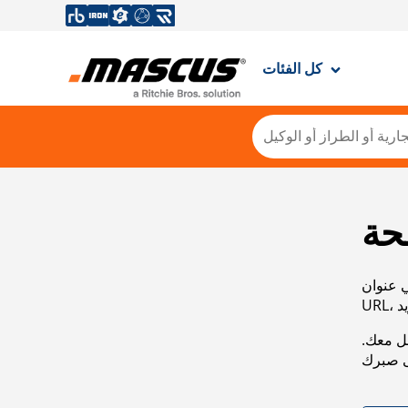
كل الفئات
حة
ي عنوان
صل معك.