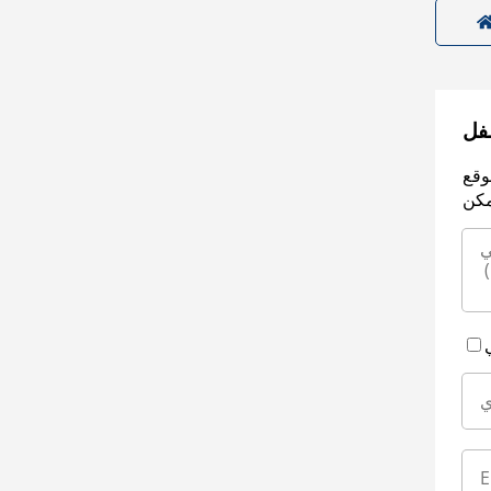
سفل
وقع