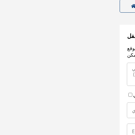
سفل
وقع