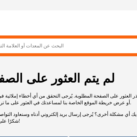
لم يتم العثور على الصف
ر العثور على الصفحة المطلوبة. يُرجى التحقق من أي أخطاء إملائية ف
URL، أو عرض خريطة الموقع الخاصة بنا لمساعدتك في العثور على ما تريد.
يك أي مشكلة أخرى؟ يُرجى إرسال بريد إلكتروني أدناه وسنعاود التوا
شكرًا على صبرك!