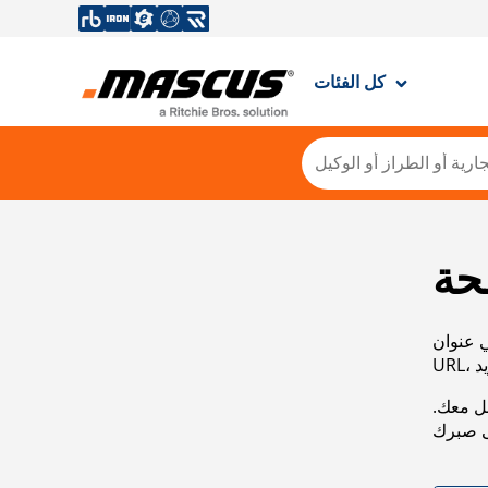
كل الفئات
حة
ي عنوان
صل معك.