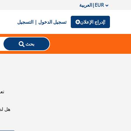
EUR
|
العربية
إدراج الإعلان!
تسجيل الدخول | التسجيل
بحث
تعذ
هل لد