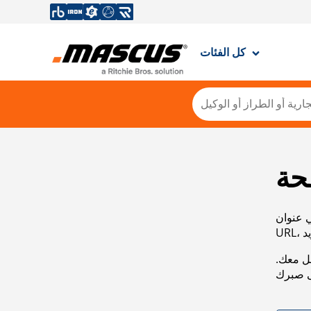
كل الفئات
حة
ي عنوان
صل معك.