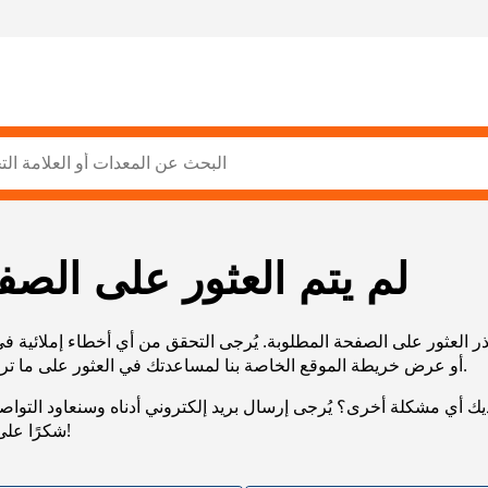
لم يتم العثور على الصف
ر العثور على الصفحة المطلوبة. يُرجى التحقق من أي أخطاء إملائية ف
URL، أو عرض خريطة الموقع الخاصة بنا لمساعدتك في العثور على ما تريد.
يك أي مشكلة أخرى؟ يُرجى إرسال بريد إلكتروني أدناه وسنعاود التوا
شكرًا على صبرك!