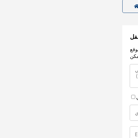
سفل
وقع