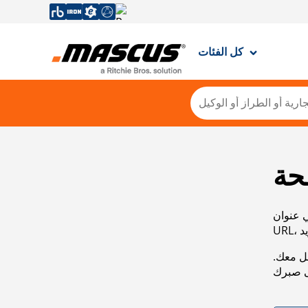
كل الفئات
حة
ي عنوان
صل معك.