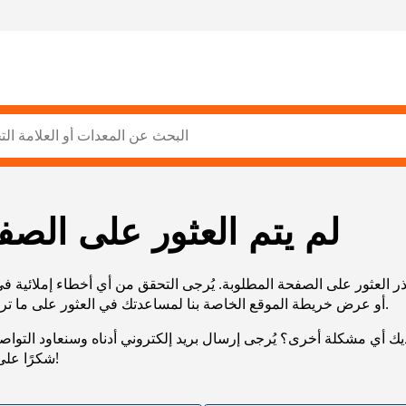
لم يتم العثور على الصف
ر العثور على الصفحة المطلوبة. يُرجى التحقق من أي أخطاء إملائية ف
URL، أو عرض خريطة الموقع الخاصة بنا لمساعدتك في العثور على ما تريد.
يك أي مشكلة أخرى؟ يُرجى إرسال بريد إلكتروني أدناه وسنعاود التوا
شكرًا على صبرك!