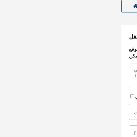
سفل
وقع