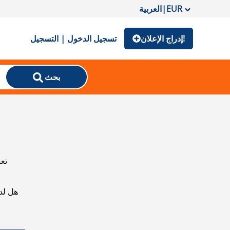
EUR
|
العربية
إدراج الإعلان!
تسجيل الدخول | التسجيل
بحث
تعذ
هل لد