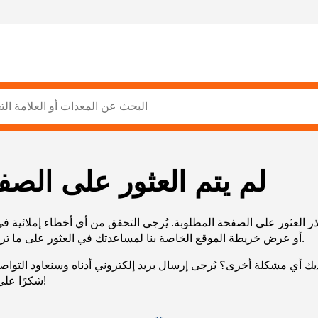
لم يتم العثور على الصف
ر العثور على الصفحة المطلوبة. يُرجى التحقق من أي أخطاء إملائية ف
URL، أو عرض خريطة الموقع الخاصة بنا لمساعدتك في العثور على ما تريد.
يك أي مشكلة أخرى؟ يُرجى إرسال بريد إلكتروني أدناه وسنعاود التوا
شكرًا على صبرك!