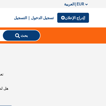
EUR
|
العربية
إدراج الإعلان!
تسجيل الدخول | التسجيل
بحث
تعذ
هل لد