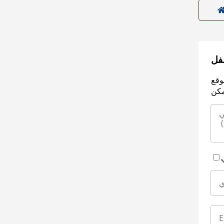
سفل
وقع