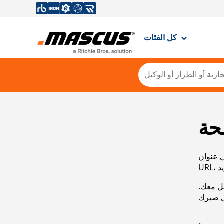
كل الفئات
حة
ي عنوان
صل معك.