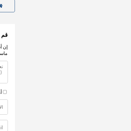
قم ب
إن أ
ماسك
أ