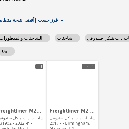
أفضل نتيجة متطابقة
فرز حسب
|
شاحنات
الشاحنات والمقطورات
106
4
4
1
Freightliner M2106
Freightliner M2 106
شاحنات ذات هيكل صندوقي
شاحنات ذات هيكل صندوق
022 • 231902h •
• 2017 • Birmingham،
harlotte، North
Alabama, US