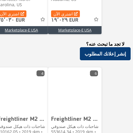
arolina, US
اشتري الآن
اشتري الآن
٣٥٬٠٣٠ EUR
١٩٬٠٢٩ EUR
Marketplace-E USA
Marketplace-E USA
لا تجد ما تبحث عنه؟
إنشر إعلانك المطلوب
4
6
Freightliner M2 106
Freightliner M2 106
شاحنات ذات هيكل صندوقي
شاحنات ذات هيكل صندوق
2019 • 510162.05km •
• 2019 • 553614.34km •