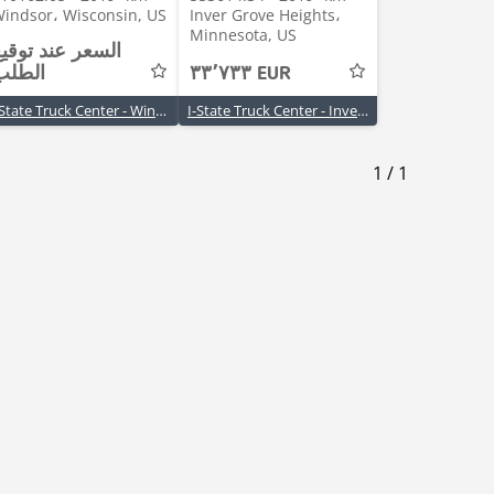
indsor، Wisconsin, US
Inver Grove Heights،
Minnesota, US
السعر عند توقي
٣٣٬٧٣٣ EUR
الطلب
I-State Truck Center - Windsor, WI
I-State Truck Center - Inver Grove Heights, MN
1
/
1