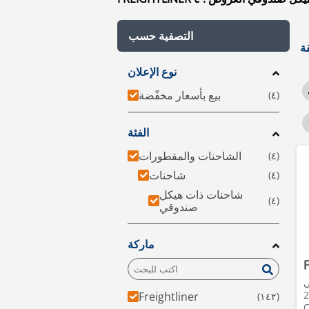
التصفية حسب
نوع الإعلان
بيع بأسعار مخفّضة
الفئة
الشاحنات والمقطورات
شاحنات
شاحنات ذات هيكل
صندوقي
ماركة
ي
• 2
Freightliner
C