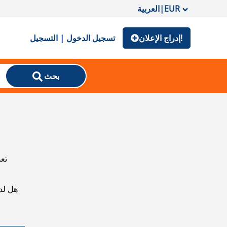
EUR
|
العربية
إدراج الإعلان!
تسجيل الدخول | التسجيل
بحث
تعذ
هل لد