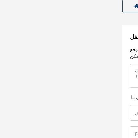
سفل
وقع