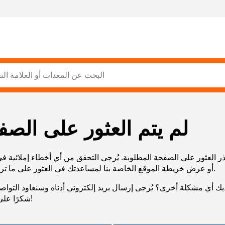
لم يتم العثور على الصف
ر العثور على الصفحة المطلوبة. يُرجى التحقق من أي أخطاء إملائية ف
URL، أو عرض خريطة الموقع الخاصة بنا لمساعدتك في العثور على ما تريد.
يك أي مشكلة أخرى؟ يُرجى إرسال بريد إلكتروني أدناه وسنعاود التوا
شكرًا على صبرك!