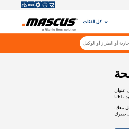
كل الفئات
حة
ي عنوان
صل معك.