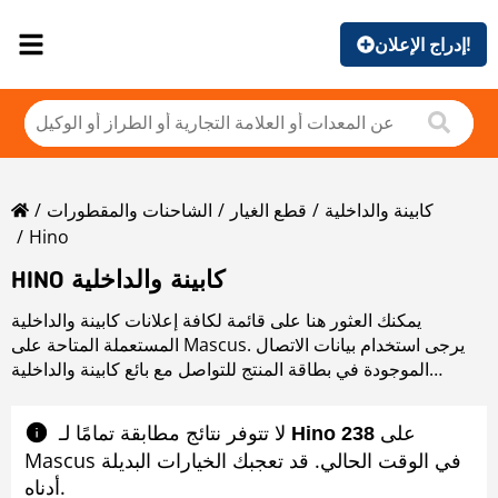
إدراج الإعلان!
كابينة والداخلية
قطع الغيار
الشاحنات والمقطورات
Hino
HINO كابينة والداخلية
يمكنك العثور هنا على قائمة لكافة إعلانات كابينة والداخلية
المستعملة المتاحة على Mascus. يرجى استخدام بيانات الاتصال
الموجودة في بطاقة المنتج للتواصل مع بائع كابينة والداخلية
المستعملة. يمكنك استعراض إعلانات كابينة والداخلية المستعملة
من البلدان المجاورة:
على
لا تتوفر نتائج مطابقة تمامًا لـ ‎
Hino 238
Mascus في الوقت الحالي. قد تعجبك الخيارات البديلة
أدناه.