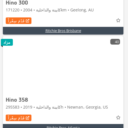
Hino 300
كابينة والداخلية • 2004 • 171220km • Geelong, AU
قَدّمَ سِعْراً
Ritchie Bros Brisbane
40
مزاد
Hino 358
كابينة والداخلية • 2019 • 295583h • Newnan، Georgia, US
قَدّمَ سِعْراً
Ritchie Bros Atlanta