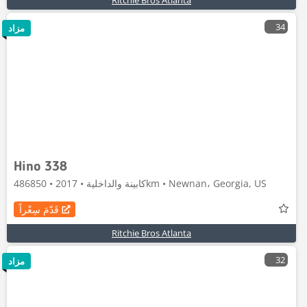
Ritchie Bros Atlanta
34
مزاد
Hino 338
كابينة والداخلية • 2017 • 486850km • Newnan، Georgia, US
قَدّمَ سِعْراً
Ritchie Bros Atlanta
32
مزاد