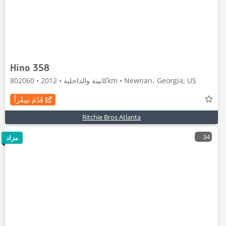
Hino 358
كابينة والداخلية • 2012 • 802060km • Newnan، Georgia, US
قَدّمَ سِعْراً
Ritchie Bros Atlanta
34
مزاد