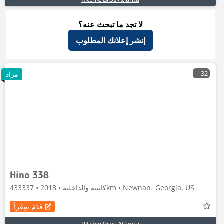
لا تجد ما تبحث عنه؟
إنشر إعلانك المطلوب
32
مزاد
Hino 338
كابينة والداخلية • 2018 • 433337km • Newnan، Georgia, US
قَدّمَ سِعْراً