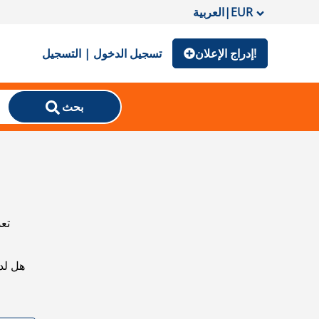
EUR
|
العربية
إدراج الإعلان!
تسجيل الدخول | التسجيل
بحث
تعذ
هل لد