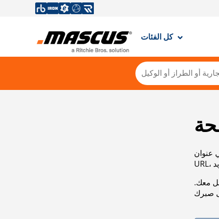
كل الفئات
حة
ي عنوان
صل معك.