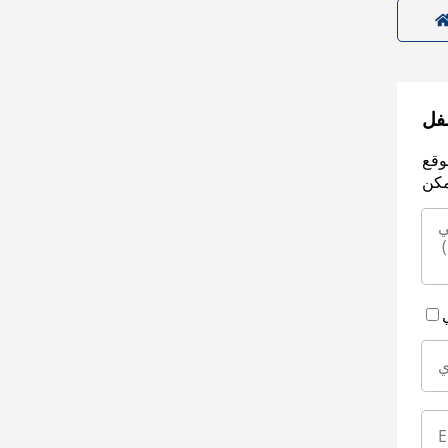
سفل
وقع