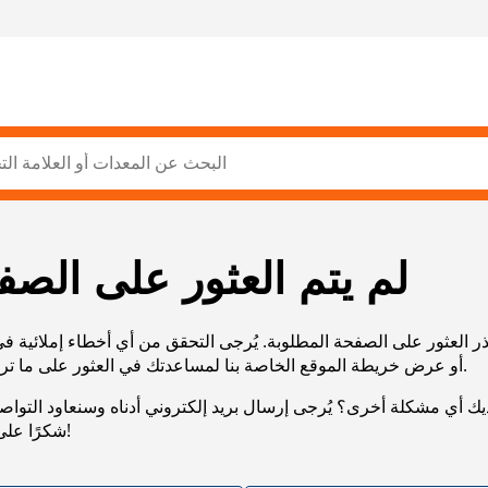
لم يتم العثور على الصف
ر العثور على الصفحة المطلوبة. يُرجى التحقق من أي أخطاء إملائية ف
URL، أو عرض خريطة الموقع الخاصة بنا لمساعدتك في العثور على ما تريد.
يك أي مشكلة أخرى؟ يُرجى إرسال بريد إلكتروني أدناه وسنعاود التوا
شكرًا على صبرك!