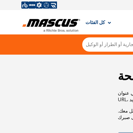
كل الفئات
حة
ي عنوان
صل معك.