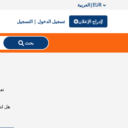
EUR
|
العربية
إدراج الإعلان!
تسجيل الدخول | التسجيل
بحث
تعذ
هل لد