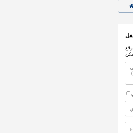
سفل
وقع