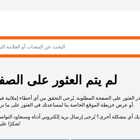
لم يتم العثور على الصف
ر العثور على الصفحة المطلوبة. يُرجى التحقق من أي أخطاء إملائية ف
URL، أو عرض خريطة الموقع الخاصة بنا لمساعدتك في العثور على ما تريد.
يك أي مشكلة أخرى؟ يُرجى إرسال بريد إلكتروني أدناه وسنعاود التوا
شكرًا على صبرك!