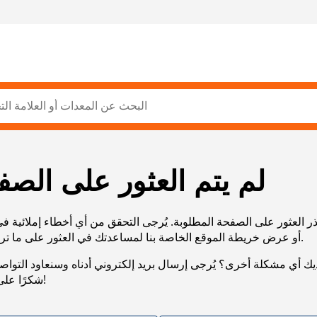
لم يتم العثور على الصف
ر العثور على الصفحة المطلوبة. يُرجى التحقق من أي أخطاء إملائية ف
URL، أو عرض خريطة الموقع الخاصة بنا لمساعدتك في العثور على ما تريد.
يك أي مشكلة أخرى؟ يُرجى إرسال بريد إلكتروني أدناه وسنعاود التوا
شكرًا على صبرك!