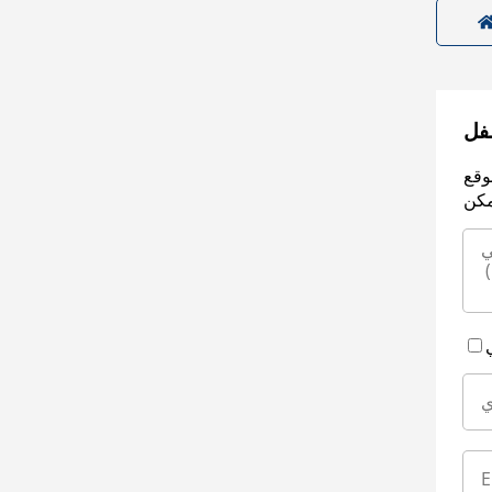
سفل
وقع