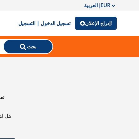
EUR
|
العربية
إدراج الإعلان!
تسجيل الدخول | التسجيل
بحث
تعذ
هل لد