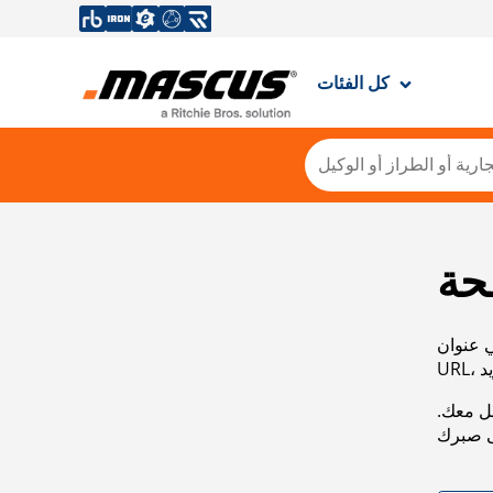
كل الفئات
حة
ي عنوان
صل معك.