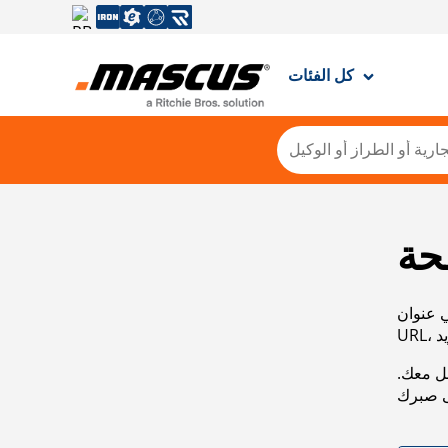
كل الفئات
حة
ي عنوان
صل معك.