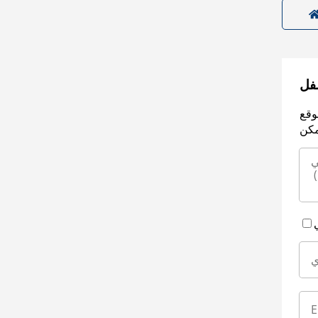
سفل
وقع