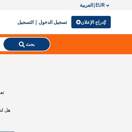
EUR
|
العربية
إدراج الإعلان!
تسجيل الدخول | التسجيل
بحث
تعذ
هل لد