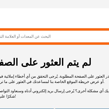
لم يتم العثور على الصف
ر العثور على الصفحة المطلوبة. يُرجى التحقق من أي أخطاء إملائية ف
URL، أو عرض خريطة الموقع الخاصة بنا لمساعدتك في العثور على ما تريد.
يك أي مشكلة أخرى؟ يُرجى إرسال بريد إلكتروني أدناه وسنعاود التوا
شكرًا على صبرك!