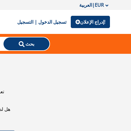
EUR
|
العربية
إدراج الإعلان!
تسجيل الدخول | التسجيل
بحث
تعذ
هل لد