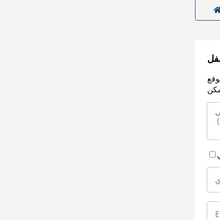
سفل
وقع