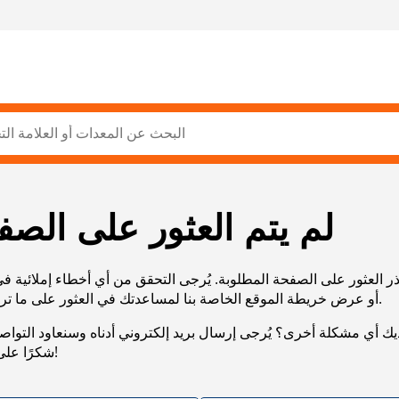
لم يتم العثور على الصف
ر العثور على الصفحة المطلوبة. يُرجى التحقق من أي أخطاء إملائية ف
URL، أو عرض خريطة الموقع الخاصة بنا لمساعدتك في العثور على ما تريد.
يك أي مشكلة أخرى؟ يُرجى إرسال بريد إلكتروني أدناه وسنعاود التوا
شكرًا على صبرك!