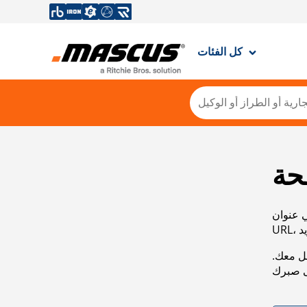
كل الفئات
حة
ي عنوان
صل معك.