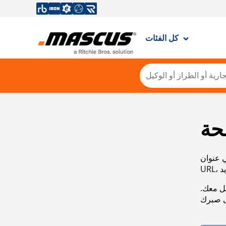
كل الفئات
حة
ي عنوان
صل معك.