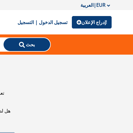
EUR
|
العربية
إدراج الإعلان!
تسجيل الدخول | التسجيل
بحث
تعذ
هل لد