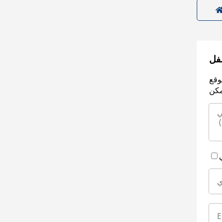
سفل
وقع