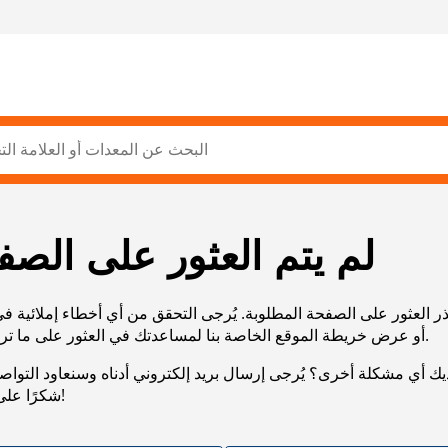
لم يتم العثور على الصف
ر العثور على الصفحة المطلوبة. يُرجى التحقق من أي أخطاء إملائية ف
URL، أو عرض خريطة الموقع الخاصة بنا لمساعدتك في العثور على ما تريد.
يك أي مشكلة أخرى؟ يُرجى إرسال بريد إلكتروني أدناه وسنعاود التوا
شكرًا على صبرك!