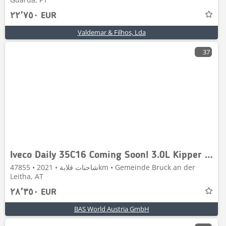
٢٢٬٧٥٠ EUR
Valdemar & Filhos, Lda
37
Iveco Daily 35C16 Coming Soon! 3.0L Kipper Doppelbereifu
شاحنات قلابة • 2021 • 47855km • Gemeinde Bruck an der
Leitha, AT
٢٨٬٣٥٠ EUR
BAS World Austria GmbH