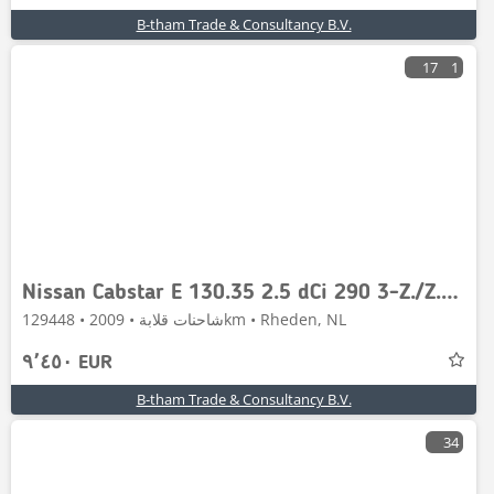
B-tham Trade & Consultancy B.V.
17
1
Nissan Cabstar E 130.35 2.5 dCi 290 3-Z./Z./W. Kipper Tip
شاحنات قلابة • 2009 • 129448km • Rheden, NL
٩٬٤٥٠ EUR
B-tham Trade & Consultancy B.V.
34