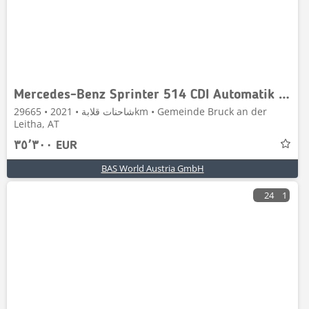
Mercedes-Benz Sprinter 514 CDI Automatik Doppel Kabine Kipper 3,
شاحنات قلابة • 2021 • 29665km • Gemeinde Bruck an der
Leitha, AT
٣٥٬٣٠٠ EUR
BAS World Austria GmbH
24
1