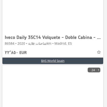
Iveco Daily 35C14 Volquete - Doble Cabina - 140CV - Enga
شاحنات قلابة • 2020 • 86584km • Madrid, ES
٢٢٬٨٥٠ EUR
BAS World Spain
24
1