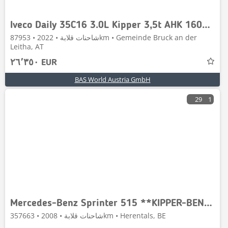
Iveco Daily 35C16 3.0L Kipper 3,5t AHK 160PS Doppelberei
شاحنات قلابة • 2022 • 87953km • Gemeinde Bruck an der
Leitha, AT
٢٦٬٣٥٠ EUR
BAS World Austria GmbH
29
1
Mercedes-Benz Sprinter 515 **KIPPER-BENNE-TIPPER**
شاحنات قلابة • 2008 • 357663km • Herentals, BE