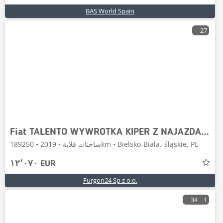
BAS World Spain
27
Fiat TALENTO WYWROTKA KIPER Z NAJAZDAMI NR 910
شاحنات قلابة • 2019 • 189250km • Bielsko-Biala، śląskie, PL
١٢٬٠٧٠ EUR
Furgon24 Sp z o.o.
34
1