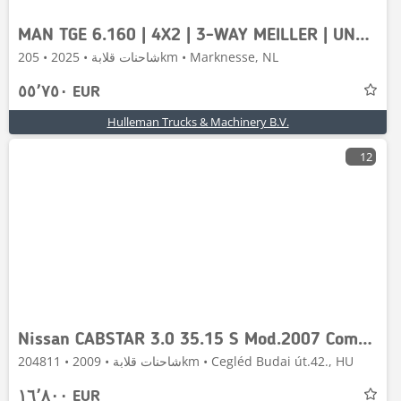
MAN TGE 6.160 | 4X2 | 3-WAY MEILLER | UNUSED
شاحنات قلابة • 2025 • 205km • Marknesse, NL
٥٥٬٧٥٠ EUR
Hulleman Trucks & Machinery B.V.
12
Nissan CABSTAR 3.0 35.15 S Mod.2007 Comfort Meiller
شاحنات قلابة • 2009 • 204811km • Cegléd Budai út.42., HU
١٦٬٨٠٠ EUR