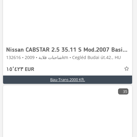
Nissan CABSTAR 2.5 35.11 S Mod.2007 Basic GIMAEX 712 TEL
شاحنات قلابة • 2009 • 132616km • Cegléd Budai út.42., HU
١٥٬٤٢٣ EUR
Bau-Trans 2000 Kft.
35