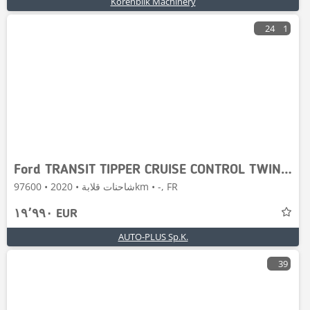
Korenblik Machinery
24
1
Ford TRANSIT TIPPER CRUISE CONTROL TWIN WHEELS
شاحنات قلابة • 2020 • 97600km • -, FR
١٩٬٩٩٠ EUR
AUTO-PLUS Sp.K.
39