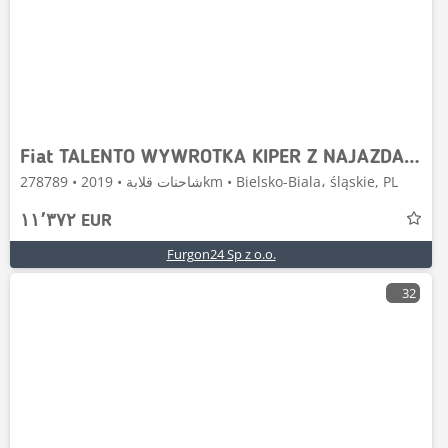
Fiat TALENTO WYWROTKA KIPER Z NAJAZDAMI NR 903
شاحنات قلابة • 2019 • 278789km • Bielsko-Biala، śląskie, PL
١١٬٣٧٢ EUR
Furgon24 Sp z o.o.
32