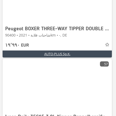
Peugeot BOXER THREE-WAY TIPPER DOUBLE CABIN DOKA 7 SEATS
شاحنات قلابة • 2021 • 90400km • -, DE
١٩٬٩٩٠ EUR
AUTO-PLUS Sp.K.
57