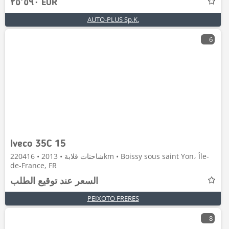
٢٥٬٥٩٠ EUR
AUTO-PLUS Sp.K.
6
Iveco 35C 15
شاحنات قلابة • 2013 • 220416km • Boissy sous saint Yon، Île-
de-France, FR
السعر عند توقيع الطلب
PEIXOTO FRERES
8