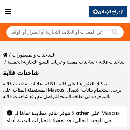
إدراج الإعلان!
الشاحنات والمقطورات
شاحنات قلابة
شاحنات مقفلة وعربات السلع التجارية الخفيفة
شاحنات قلابة
يمكنك العثور هنا على قائمة لكافة إعلانات شاحنات قلابة
المستعملة المتاحة على Mascus. يرجى استخدام بيانات الاتصال
الموجودة في بطاقة المنتج للتواصل مع بائع شاحنات قلابة
المستعملة. يمكنك استعراض إعلانات شاحنات قلابة المستعملة من
البلدان المجاورة
على Mascus
لا تتوفر نتائج مطابقة تمامًا لـ ‎
other
في الوقت الحالي. قد تعجبك الخيارات البديلة أدناه.