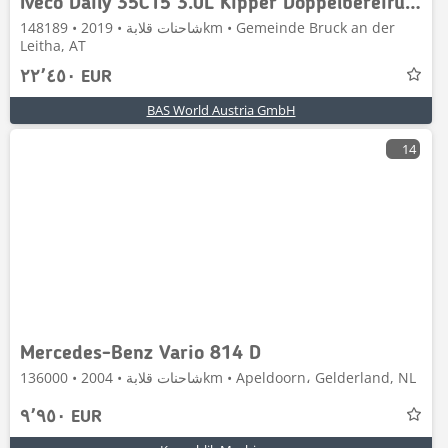
Iveco Daily 35C15 3.0L Kipper Doppelbereifung 3,5t AHK K
شاحنات قلابة • 2019 • 148189km • Gemeinde Bruck an der
Leitha, AT
٢٢٬٤٥٠ EUR
BAS World Austria GmbH
14
Mercedes-Benz Vario 814 D
شاحنات قلابة • 2004 • 136000km • Apeldoorn، Gelderland, NL
٩٬٩٥٠ EUR