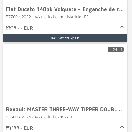
Fiat Ducato 140pk Volquete - Enganche de remolque - Air
شاحنات قلابة • 2022 • 57760km • Madrid, ES
٢٢٬٩٠٠ EUR
BAS World Spain
24
1
Renault MASTER THREE-WAY TIPPER DOUBLE CABIN DOKA 7
شاحنات قلابة • 2024 • 55500km • -, PL
٣١٬٩٩٠ EUR