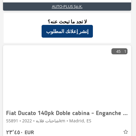
AUTO-PLUS Sp.K.
لا تجد ما تبحث عنه؟
إنشر إعلانك المطلوب
45
1
Fiat Ducato 140pk Doble cabina - Enganche de remolque -
شاحنات قلابة • 2022 • 55891km • Madrid, ES
٢٣٬٤٥٠ EUR