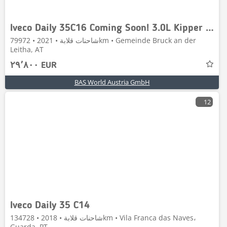
Iveco Daily 35C16 Coming Soon! 3.0L Kipper 3,5t AHK 160P
شاحنات قلابة • 2021 • 79972km • Gemeinde Bruck an der
Leitha, AT
٢٩٬٨٠٠ EUR
BAS World Austria GmbH
12
Iveco Daily 35 C14
شاحنات قلابة • 2018 • 134728km • Vila Franca das Naves،
Guarda, PT