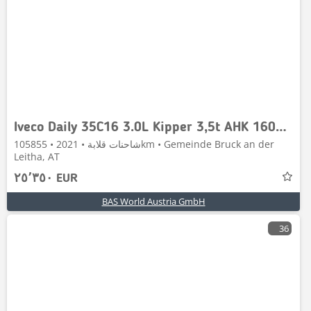
Iveco Daily 35C16 3.0L Kipper 3,5t AHK 160PS Doppelberei
شاحنات قلابة • 2021 • 105855km • Gemeinde Bruck an der
Leitha, AT
٢٥٬٣٥٠ EUR
BAS World Austria GmbH
36