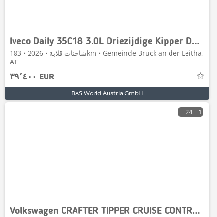
Iveco Daily 35C18 3.0L Driezijdige Kipper Dubbellucht 21
شاحنات قلابة • 2026 • 183km • Gemeinde Bruck an der Leitha,
AT
٣٩٬٤٠٠ EUR
BAS World Austria GmbH
24
1
Volkswagen CRAFTER TIPPER CRUISE CONTROL AIR CONDITIONING