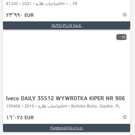
شاحنات قلابة • 2021 • 81200km • -, FR
٢٣٬٩٩٠ EUR
AUTO-PLUS Sp.K.
19
Iveco DAILY 35S12 WYWROTKA KIPER NR 906
شاحنات قلابة • 2019 • 199456km • Bielsko-Biala، śląskie, PL
١٦٬٠٢٤ EUR
Furgon24 Sp z o.o.