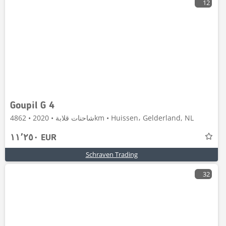
12
Goupil G 4
شاحنات قلابة • 2020 • 4862km • Huissen، Gelderland, NL
١١٬٢٥٠ EUR
Schraven Trading
32