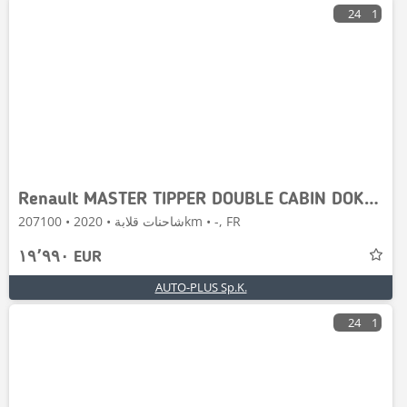
24
1
Renault MASTER TIPPER DOUBLE CABIN DOKA 6 SEATS
شاحنات قلابة • 2020 • 207100km • -, FR
١٩٬٩٩٠ EUR
AUTO-PLUS Sp.K.
24
1