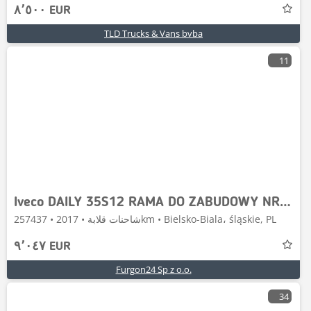
٨٬٥٠٠ EUR
TLD Trucks & Vans bvba
11
Iveco DAILY 35S12 RAMA DO ZABUDOWY NR 913
شاحنات قلابة • 2017 • 257437km • Bielsko-Biala، śląskie, PL
٩٬٠٤٧ EUR
Furgon24 Sp z o.o.
34