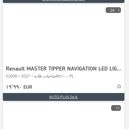
24
1
Renault MASTER TIPPER NAVIGATION LED LIGHTS 130HP
شاحنات قلابة • 2021 • 52600km • -, PL
١٩٬٩٩٠ EUR
AUTO-PLUS Sp.K.
11