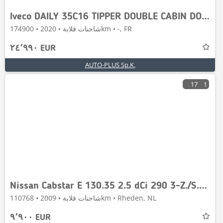
Iveco DAILY 35C16 TIPPER DOUBLE CABIN DOKA 6 SEATS
شاحنات قلابة • 2020 • 174900km • -, FR
٢٤٬٩٩٠ EUR
AUTO-PLUS Sp.K.
17
1
Nissan Cabstar E 130.35 2.5 dCi 290 3-Z./S./W. Kipper - T
شاحنات قلابة • 2009 • 110768km • Rheden, NL
٩٬٩٠٠ EUR