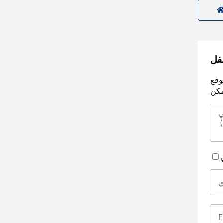
سفل
وقع