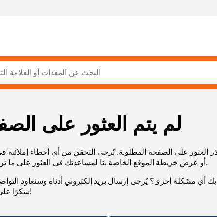
لم يتم العثور على الصف
ر العثور على الصفحة المطلوبة. يُرجى التحقق من أي أخطاء إملائية ف
URL، أو عرض خريطة الموقع الخاصة بنا لمساعدتك في العثور على ما تريد.
يك أي مشكلة أخرى؟ يُرجى إرسال بريد إلكتروني أدناه وسنعاود التوا
شكرًا على صبرك!