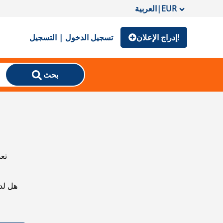
EUR
|
العربية
إدراج الإعلان!
تسجيل الدخول | التسجيل
بحث
تعذ
هل لد