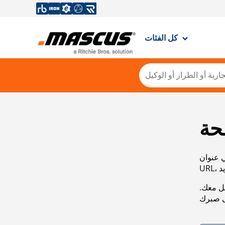
كل الفئات
حة
ي عنوان
صل معك.